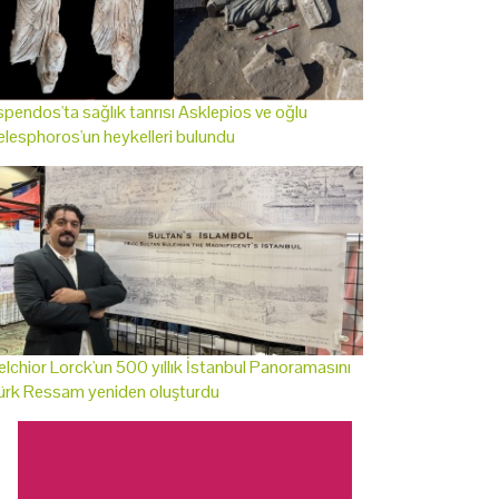
pendos'ta sağlık tanrısı Asklepios ve oğlu
lesphoros'un heykelleri bulundu
lchior Lorck'un 500 yıllık İstanbul Panoramasını
ürk Ressam yeniden oluşturdu