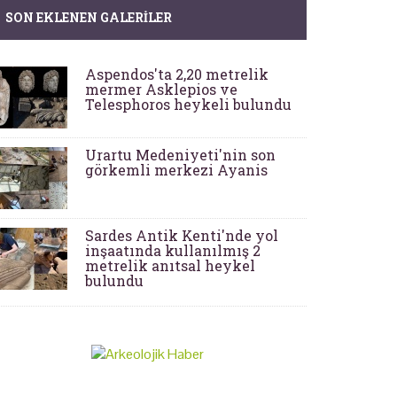
SON EKLENEN GALERILER
Aspendos'ta 2,20 metrelik
mermer Asklepios ve
Telesphoros heykeli bulundu
Urartu Medeniyeti'nin son
görkemli merkezi Ayanis
Sardes Antik Kenti'nde yol
inşaatında kullanılmış 2
metrelik anıtsal heykel
bulundu