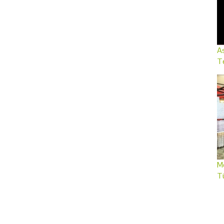
As
Te
Me
T