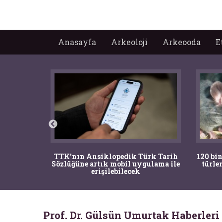
Anasayfa
Arkeoloji
Arkeooda
E
nrısı
TTK'nın Ansiklopedik Türk Tarih
120 bin
horos'un
Sözlüğüne artık mobil uygulama ile
türle
du
erişilebilecek
Prof. Dr. Gülsün Umurtak Haberleri