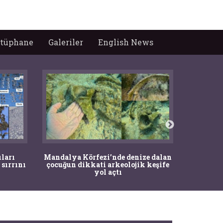
tüphane
Galeriler
English News
İstanbul
ıları
Mandalya Körfezi’nde denize dalan
Pasapo
 sırrını
çocuğun dikkati arkeolojik keşife
yol açtı