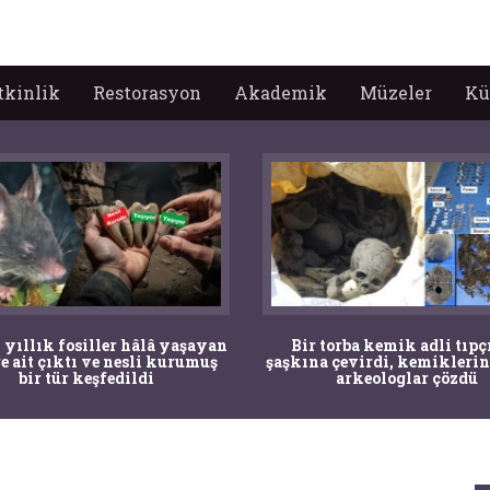
tkinlik
Restorasyon
Akademik
Müzeler
Kü
 yıllık fosiller hâlâ yaşayan
Bir torba kemik adli tıpç
re ait çıktı ve nesli kurumuş
şaşkına çevirdi, kemiklerin
bir tür keşfedildi
arkeologlar çözdü