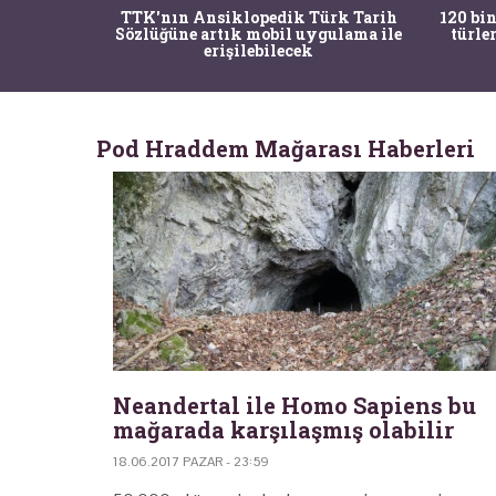
nrısı
TTK'nın Ansiklopedik Türk Tarih
120 bin
horos'un
Sözlüğüne artık mobil uygulama ile
türle
du
erişilebilecek
Pod Hraddem Mağarası Haberleri
Neandertal ile Homo Sapiens bu
mağarada karşılaşmış olabilir
18.06.2017 PAZAR - 23:59