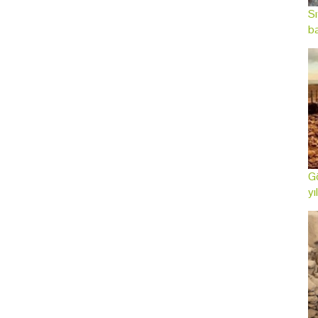
Sı
ba
Gö
yı