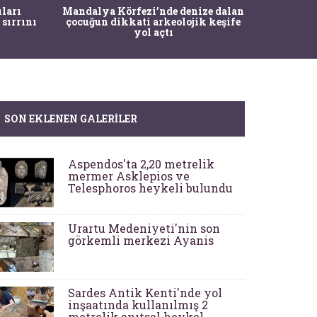
İstanbul
ıları
Mandalya Körfezi’nde denize dalan
Pasapo
 sırrını
çocuğun dikkati arkeolojik keşife
yol açtı
SON EKLENEN GALERILER
Aspendos'ta 2,20 metrelik
mermer Asklepios ve
Telesphoros heykeli bulundu
Urartu Medeniyeti'nin son
görkemli merkezi Ayanis
Sardes Antik Kenti'nde yol
inşaatında kullanılmış 2
metrelik anıtsal heykel