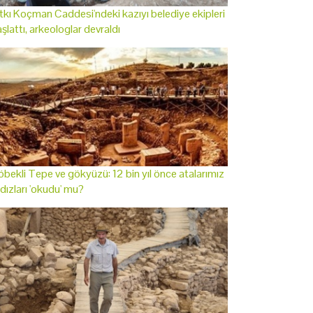
tkı Koçman Caddesi'ndeki kazıyı belediye ekipleri
şlattı, arkeologlar devraldı
bekli Tepe ve gökyüzü: 12 bin yıl önce atalarımız
ldızları 'okudu' mu?