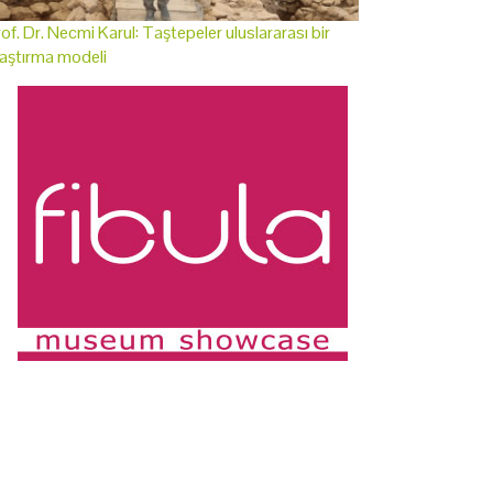
of. Dr. Necmi Karul: Taştepeler uluslararası bir
aştırma modeli