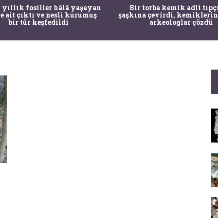
 yıllık fosiller hâlâ yaşayan
Bir torba kemik adli tıpç
re ait çıktı ve nesli kurumuş
şaşkına çevirdi, kemiklerin
bir tür keşfedildi
arkeologlar çözdü