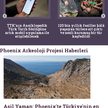
TTK'nın Ansiklopedik
120 bin yıllık fosiller hâlâ
Türk Tarih Sözlüğüne
yaşayan türlere ait çıktı
artık mobil uygulama ile
ve nesli kurumuş bir tür
erişilebilecek
keşfedildi
Phoenix Arkeoloji Projesi Haberleri
Asil Yaman: Phoenix'te Türkiye'nin en