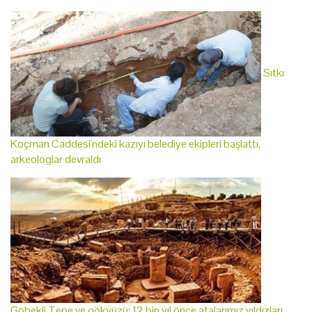
Sıtkı
Koçman Caddesi'ndeki kazıyı belediye ekipleri başlattı,
arkeologlar devraldı
Göbekli Tepe ve gökyüzü: 12 bin yıl önce atalarımız yıldızları