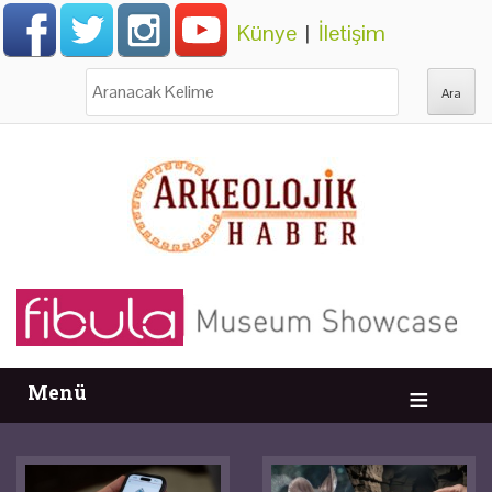
Künye
|
İletişim
Ara:
Menü