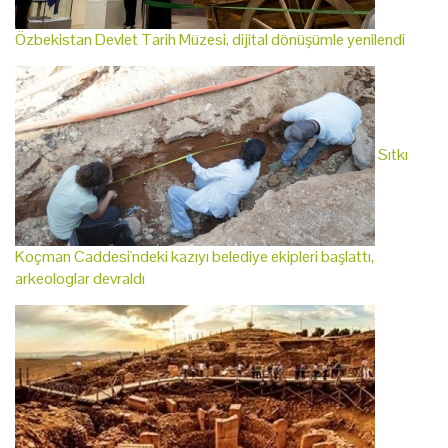
Özbekistan Devlet Tarih Müzesi, dijital dönüşümle yenilendi
Sıtkı
Koçman Caddesi'ndeki kazıyı belediye ekipleri başlattı,
arkeologlar devraldı