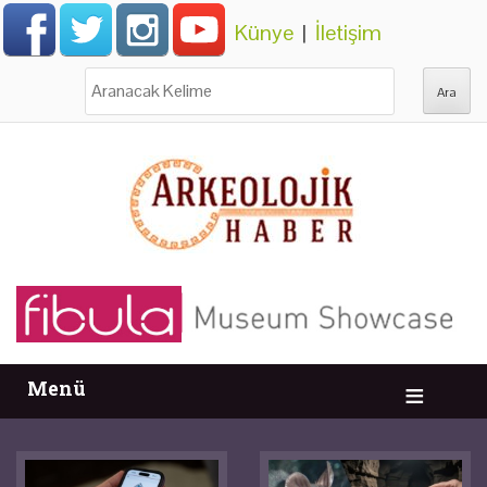
Künye
|
İletişim
Ara:
Menü