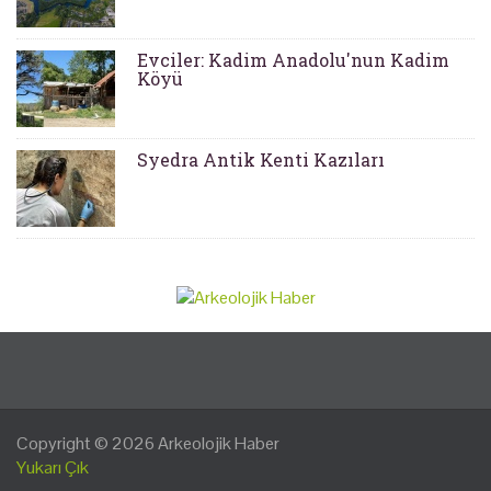
Evciler: Kadim Anadolu'nun Kadim
Köyü
Syedra Antik Kenti Kazıları
Copyright © 2026
Arkeolojik Haber
Yukarı Çık