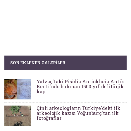
SON EKLENEN GALERILER
Yalvaç'taki Pisidia Antiokheia Antik
Kenti'nde bulunan 1500 yıllık litürjik
kap
Çinli arkeologların Türkiye'deki ilk
arkeolojik kazısı Yoğunburç'tan ilk
fotoğraflar