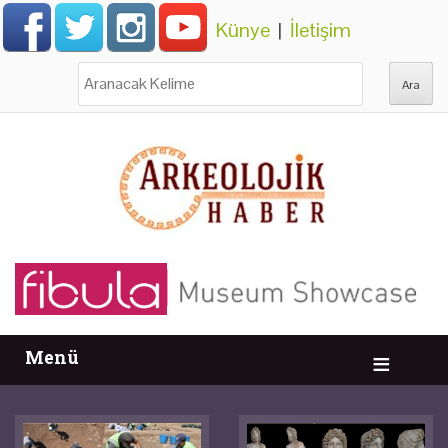
Künye
|
İletişim
Ara:
Menü