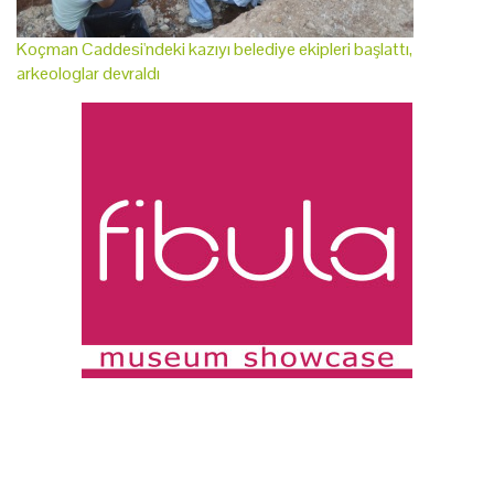
Koçman Caddesi'ndeki kazıyı belediye ekipleri başlattı,
arkeologlar devraldı