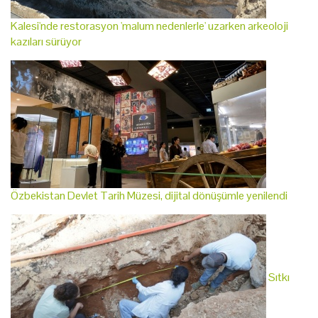
Kalesi'nde restorasyon 'malum nedenlerle' uzarken arkeoloji
kazıları sürüyor
Özbekistan Devlet Tarih Müzesi, dijital dönüşümle yenilendi
Sıtkı