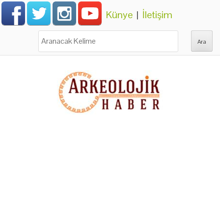
Künye
|
İletişim
Ara: