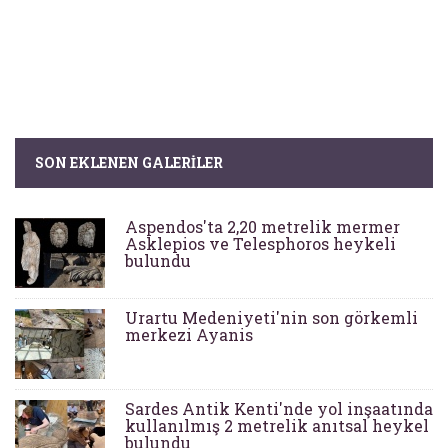
SON EKLENEN GALERILER
Aspendos'ta 2,20 metrelik mermer
Asklepios ve Telesphoros heykeli
bulundu
Urartu Medeniyeti'nin son görkemli
merkezi Ayanis
Sardes Antik Kenti'nde yol inşaatında
kullanılmış 2 metrelik anıtsal heykel
bulundu