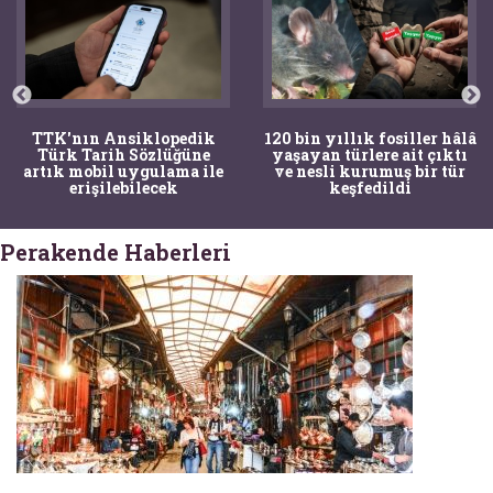
TTK'nın Ansiklopedik
120 bin yıllık fosiller hâlâ
Türk Tarih Sözlüğüne
yaşayan türlere ait çıktı
artık mobil uygulama ile
ve nesli kurumuş bir tür
erişilebilecek
keşfedildi
Perakende Haberleri