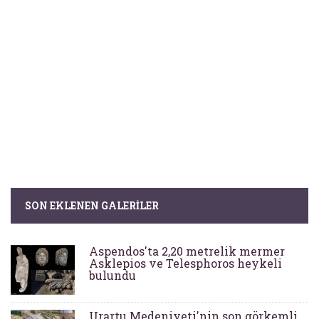
SON EKLENEN GALERILER
Aspendos'ta 2,20 metrelik mermer
Asklepios ve Telesphoros heykeli
bulundu
Urartu Medeniyeti'nin son görkemli