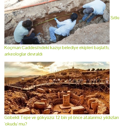
Sıtkı
Koçman Caddesi'ndeki kazıyı belediye ekipleri başlattı,
arkeologlar devraldı
Göbekli Tepe ve gökyüzü: 12 bin yıl önce atalarımız yıldızları
'okudu' mu?