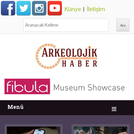
Künye
|
İletişim
Ara:
Menü