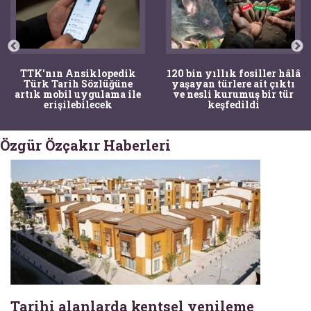
TTK'nın Ansiklopedik
120 bin yıllık fosiller hâlâ
Türk Tarih Sözlüğüne
yaşayan türlere ait çıktı
artık mobil uygulama ile
ve nesli kurumuş bir tür
erişilebilecek
keşfedildi
Özgür Özçakır Haberleri
Tarihi alanlarda kentsel yenileme