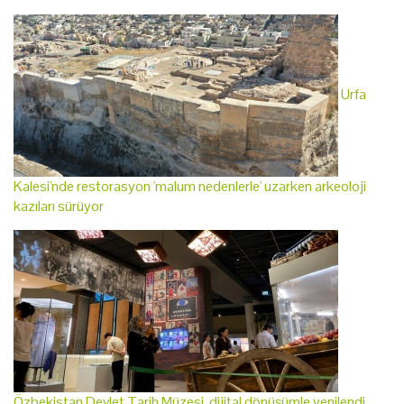
Urfa
Kalesi'nde restorasyon 'malum nedenlerle' uzarken arkeoloji
kazıları sürüyor
Özbekistan Devlet Tarih Müzesi, dijital dönüşümle yenilendi