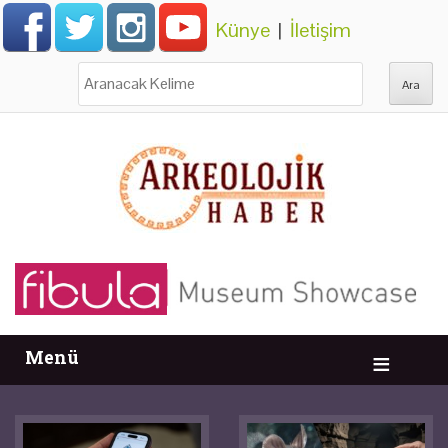
Künye
|
İletişim
Ara:
Menü