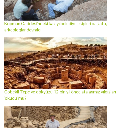
Koçman Caddesi'ndeki kazıyı belediye ekipleri başlattı,
arkeologlar devraldı
Göbekli Tepe ve gökyüzü: 12 bin yıl önce atalarımız yıldızları
'okudu' mu?