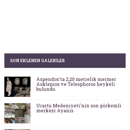
SON EKLENEN GALERILER
Aspendos'ta 2,20 metrelik mermer
Asklepios ve Telesphoros heykeli
bulundu
Urartu Medeniyeti'nin son görkemli
merkezi Ayanis