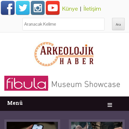
Künye
|
İletişim
Ara:
Menü