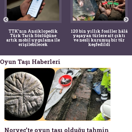
TTK'nın Ansiklopedik
120 bin yıllık fosiller hâlâ
Türk Tarih Sözlüğüne
yaşayan türlere ait çıktı
artık mobil uygulama ile
ve nesli kurumuş bir tür
erişilebilecek
keşfedildi
Oyun Taşı Haberleri
Norveç’te oyun taşı olduğu tahmin