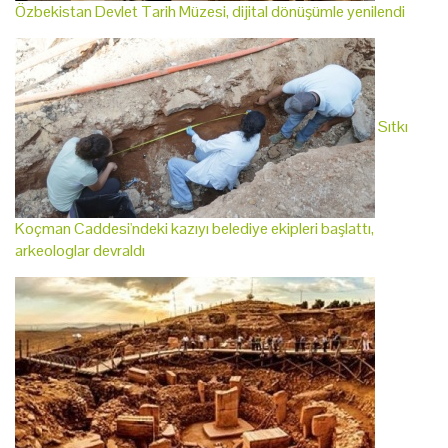
Özbekistan Devlet Tarih Müzesi, dijital dönüşümle yenilendi
Sıtkı
Koçman Caddesi'ndeki kazıyı belediye ekipleri başlattı,
arkeologlar devraldı