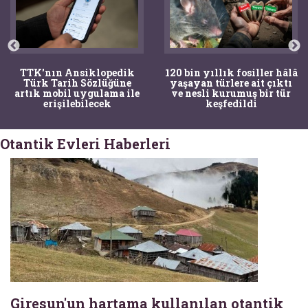
TTK'nın Ansiklopedik
120 bin yıllık fosiller hâlâ
Türk Tarih Sözlüğüne
yaşayan türlere ait çıktı
artık mobil uygulama ile
ve nesli kurumuş bir tür
erişilebilecek
keşfedildi
Otantik Evleri Haberleri
Giresun'un hartama kullanılan otantik