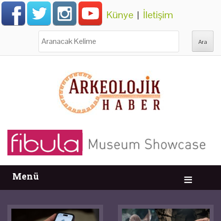
Künye
|
İletişim
Ara:
Menü