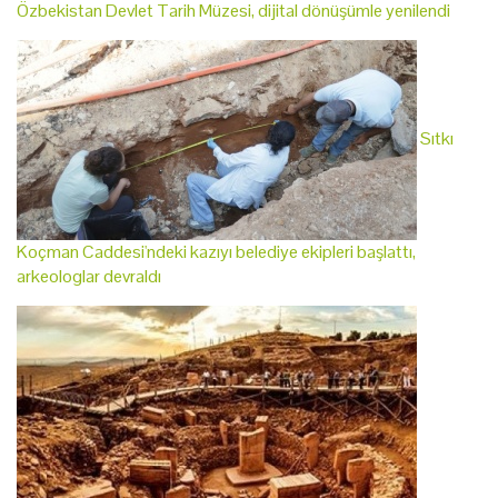
Özbekistan Devlet Tarih Müzesi, dijital dönüşümle yenilendi
Sıtkı
Koçman Caddesi'ndeki kazıyı belediye ekipleri başlattı,
arkeologlar devraldı