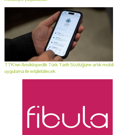
TTK'nın Ansiklopedik Türk Tarih Sözlüğüne artık mobil
uygulama ile erişilebilecek