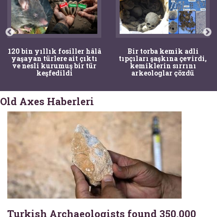
120 bin yıllık fosiller hâlâ
Bir torba kemik adli
yaşayan türlere ait çıktı
tıpçıları şaşkına çevirdi,
ve nesli kurumuş bir tür
kemiklerin sırrını
keşfedildi
arkeologlar çözdü
Old Axes Haberleri
Turkish Archaeologists found 350,000