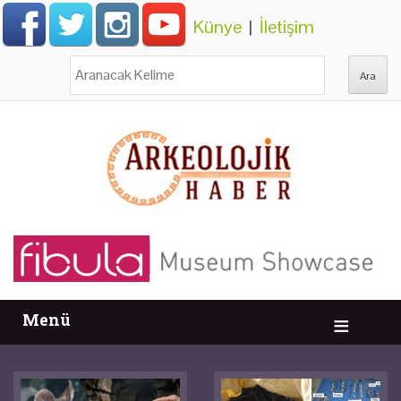
Künye
|
İletişim
Ara:
Menü