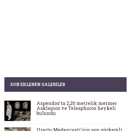
SON EKLENEN GALERILER
Aspendos'ta 2,20 metrelik mermer
Asklepios ve Telesphoros heykeli
bulundu
Urartu Medeniyeti'nin son görkemli