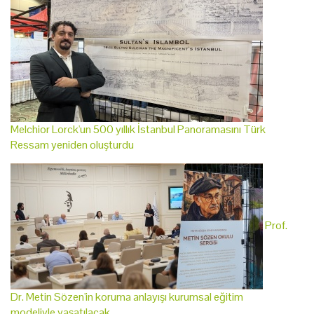
Melchior Lorck'un 500 yıllık İstanbul Panoramasını Türk
Ressam yeniden oluşturdu
Prof.
Dr. Metin Sözen'in koruma anlayışı kurumsal eğitim
modeliyle yaşatılacak