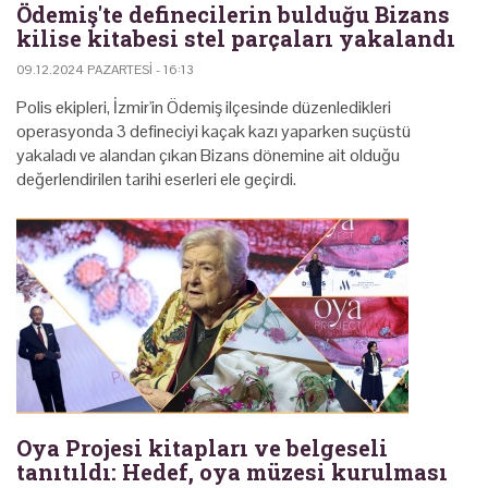
Ödemiş'te definecilerin bulduğu Bizans
kilise kitabesi stel parçaları yakalandı
09.12.2024 PAZARTESI - 16:13
Polis ekipleri, İzmir'in Ödemiş ilçesinde düzenledikleri
operasyonda 3 defineciyi kaçak kazı yaparken suçüstü
yakaladı ve alandan çıkan Bizans dönemine ait olduğu
değerlendirilen tarihi eserleri ele geçirdi.
Oya Projesi kitapları ve belgeseli
tanıtıldı: Hedef, oya müzesi kurulması