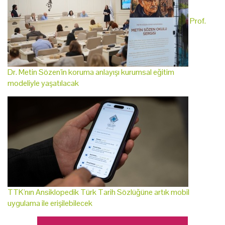
Prof.
Dr. Metin Sözen'in koruma anlayışı kurumsal eğitim
modeliyle yaşatılacak
TTK'nın Ansiklopedik Türk Tarih Sözlüğüne artık mobil
uygulama ile erişilebilecek