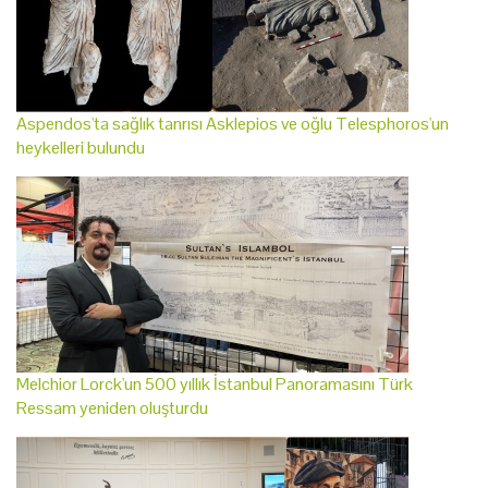
Aspendos'ta sağlık tanrısı Asklepios ve oğlu Telesphoros'un
heykelleri bulundu
Melchior Lorck'un 500 yıllık İstanbul Panoramasını Türk
Ressam yeniden oluşturdu