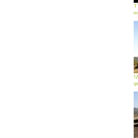
TT
mo
12
ge