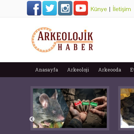
Künye
|
İletişim
Anasayfa
Arkeoloji
Arkeooda
E
Ma
ç