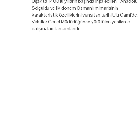
Uşak'ta 1400'lü yılların başında inşa edilen, -Anadolu
Selçuklu ve ilk dönem Osmanlı mimarisinin
karakteristik özelliklerini yansıtan tarihi Ulu Cami'de,
Vakıflar Genel Müdürlüğünce yürütülen yenileme
çalışmaları tamamlandı…