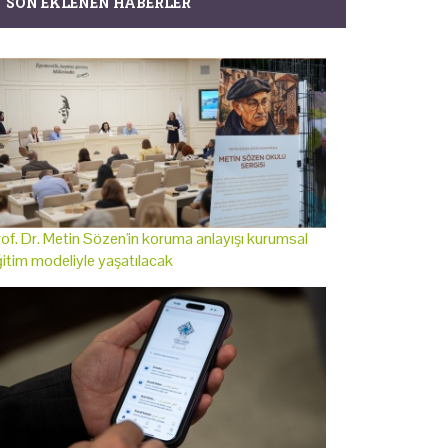
SON EKLENEN HABERLER
of. Dr. Metin Sözen'in koruma anlayışı kurumsal
itim modeliyle yaşatılacak