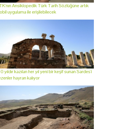
K'nın Ansiklopedik Türk Tarih Sözlüğüne artık
bil uygulama ile erişilebilecek
0 yıldır kazılan her yıl yeni bir keşif sunan Sardes'i
zenler hayran kalıyor