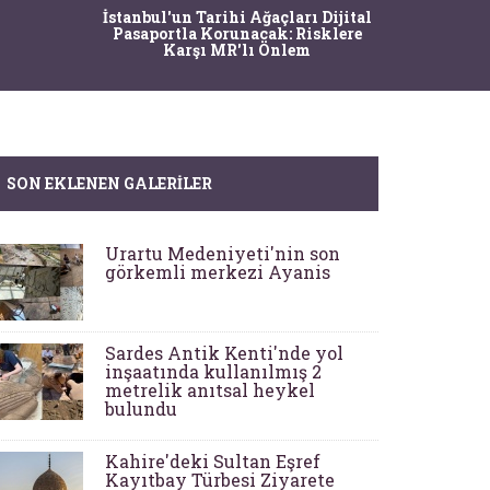
ları Dijital
: Risklere
lem
SON EKLENEN GALERILER
Urartu Medeniyeti'nin son
görkemli merkezi Ayanis
Sardes Antik Kenti'nde yol
inşaatında kullanılmış 2
metrelik anıtsal heykel
bulundu
Kahire'deki Sultan Eşref
Kayıtbay Türbesi Ziyarete