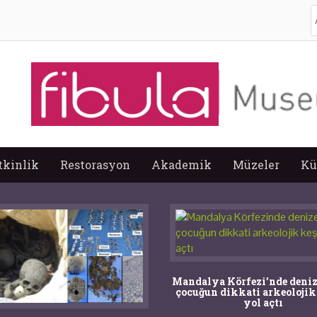
A
tkinlik
Restorasyon
Akademik
Müzeler
Kü
ndalya Körfezi’nde denize dalan
ocuğun dikkati arkeolojik keşife
yol açtı