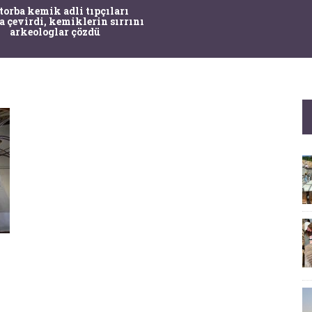
İstanbul'un Tarihi Ağaç
Pasaportla Korunacak
Karşı MR'lı Ön