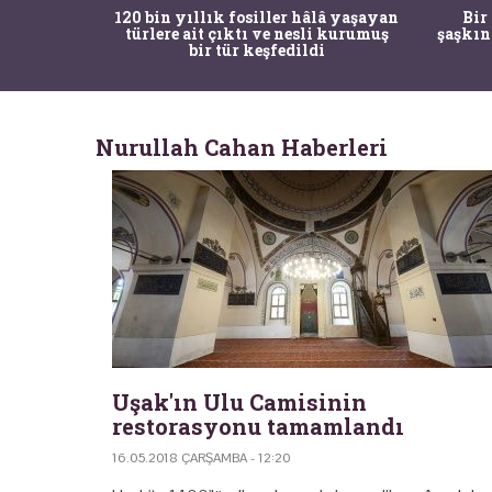
er hâlâ yaşayan
Bir torba kemik adli tıpçıları
 nesli kurumuş
şaşkına çevirdi, kemiklerin sırrını
dildi
arkeologlar çözdü
Nurullah Cahan Haberleri
Uşak'ın Ulu Camisinin
restorasyonu tamamlandı
16.05.2018 ÇARŞAMBA - 12:20