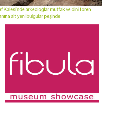
f Kalesi'nde arkeologlar mutfak ve dini tören
anına ait yeni bulgular peşinde