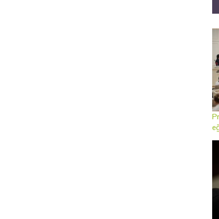
Pr
eğ