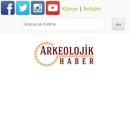
Künye
|
İletişim
Ara: