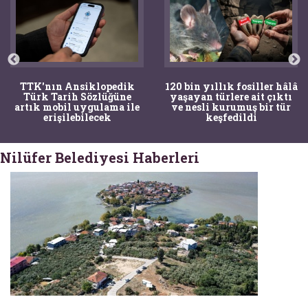
TTK'nın Ansiklopedik
120 bin yıllık fosiller hâlâ
Türk Tarih Sözlüğüne
yaşayan türlere ait çıktı
artık mobil uygulama ile
ve nesli kurumuş bir tür
erişilebilecek
keşfedildi
Nilüfer Belediyesi Haberleri