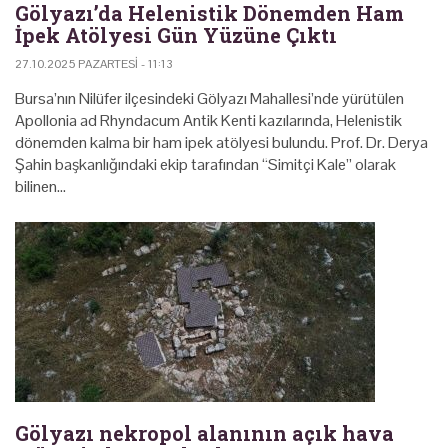
Gölyazı’da Helenistik Dönemden Ham
İpek Atölyesi Gün Yüzüne Çıktı
27.10.2025 PAZARTESI - 11:13
Bursa’nın Nilüfer ilçesindeki Gölyazı Mahallesi’nde yürütülen
Apollonia ad Rhyndacum Antik Kenti kazılarında, Helenistik
dönemden kalma bir ham ipek atölyesi bulundu. Prof. Dr. Derya
Şahin başkanlığındaki ekip tarafından “Simitçi Kale” olarak
bilinen…
Gölyazı nekropol alanının açık hava