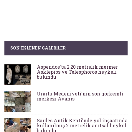
SON EKLENEN GALERILER
Aspendos'ta 2,20 metrelik mermer
Asklepios ve Telesphoros heykeli
bulundu
Urartu Medeniyeti'nin son görkemli
merkezi Ayanis
Sardes Antik Kenti'nde yol inşaatında
kullanılmış 2 metrelik anıtsal heykel
bulundu