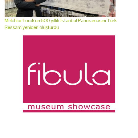
Melchior Lorck'un 500 yıllık İstanbul Panoramasını Türk
Ressam yeniden oluşturdu