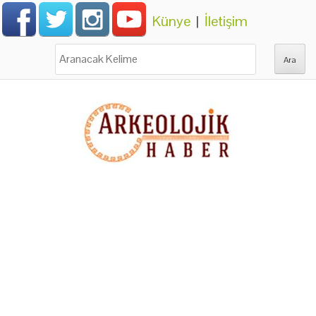
Künye
|
İletişim
Ara: