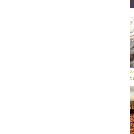
Sı
ba