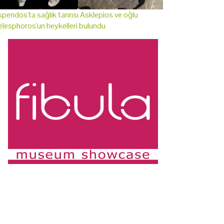
pendos'ta sağlık tanrısı Asklepios ve oğlu
lesphoros'un heykelleri bulundu