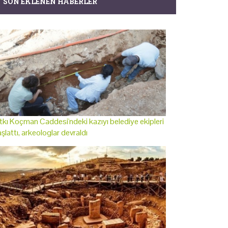
SON EKLENEN HABERLER
tkı Koçman Caddesi'ndeki kazıyı belediye ekipleri
şlattı, arkeologlar devraldı