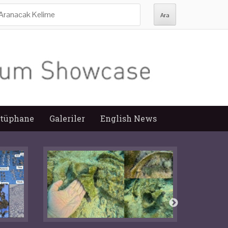
ra:
tüphane
Galeriler
English News