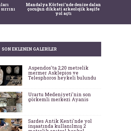
İstanbul
ıları
Mandalya Körfezi’nde denize dalan
Pasapo
 sırrını
çocuğun dikkati arkeolojik keşife
yol açtı
SON EKLENEN GALERILER
Aspendos'ta 2,20 metrelik
mermer Asklepios ve
Telesphoros heykeli bulundu
Urartu Medeniyeti'nin son
görkemli merkezi Ayanis
Sardes Antik Kenti'nde yol
inşaatında kullanılmış 2
metrelik anıtsal heykel