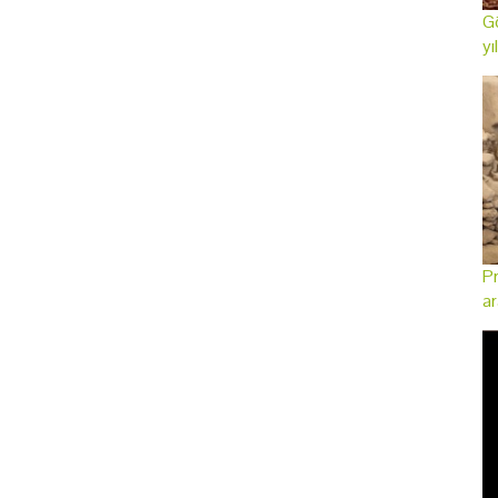
Gö
yı
Pr
ar