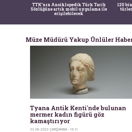
nrısı
TTK'nın Ansiklopedik Türk Tarih
120 bin
horos'un
Sözlüğüne artık mobil uygulama ile
türle
du
erişilebilecek
Müze Müdürü Yakup Ünlüler Haber
Tyana Antik Kenti'nde bulunan
mermer kadın figürü göz
kamaştırıyor
22.06.2022 ÇARŞAMBA - 16:11