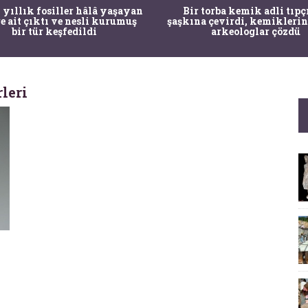
 yıllık fosiller hâlâ yaşayan
Bir torba kemik adli tıpç
re ait çıktı ve nesli kurumuş
şaşkına çevirdi, kemiklerin
bir tür keşfedildi
arkeologlar çözdü
leri