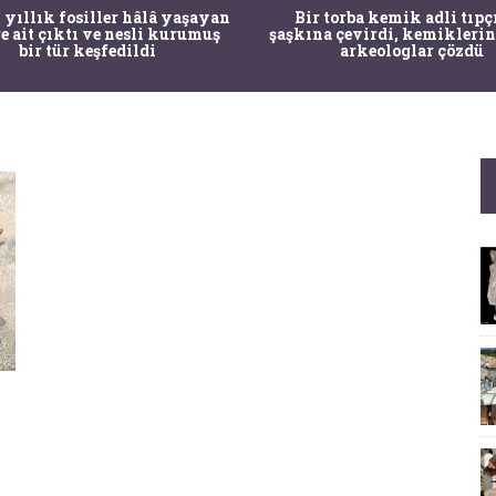
 yıllık fosiller hâlâ yaşayan
Bir torba kemik adli tıpç
re ait çıktı ve nesli kurumuş
şaşkına çevirdi, kemiklerin
bir tür keşfedildi
arkeologlar çözdü