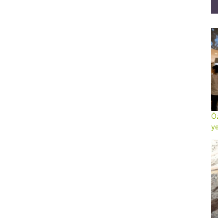
Öz
ye