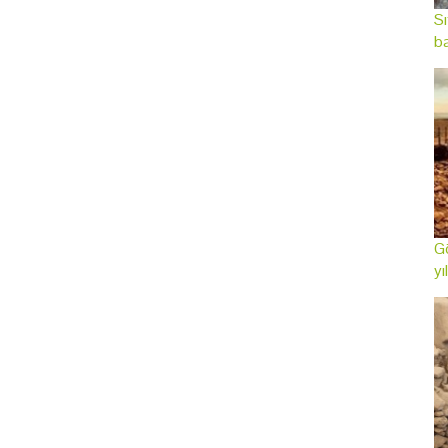
Sı
ba
Gö
yı