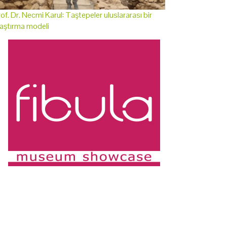
of. Dr. Necmi Karul: Taştepeler uluslararası bir
aştırma modeli