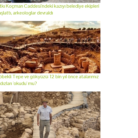
tkı Koçman Caddesi'ndeki kazıyı belediye ekipleri
şlattı, arkeologlar devraldı
bekli Tepe ve gökyüzü: 12 bin yıl önce atalarımız
ldızları 'okudu' mu?