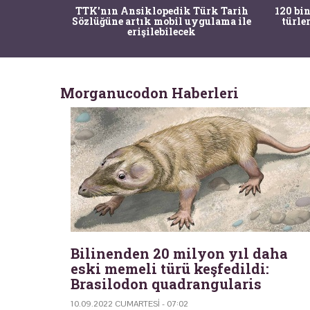
nrısı
TTK'nın Ansiklopedik Türk Tarih
120 bin
horos'un
Sözlüğüne artık mobil uygulama ile
türle
du
erişilebilecek
Morganucodon Haberleri
Bilinenden 20 milyon yıl daha
eski memeli türü keşfedildi:
Brasilodon quadrangularis
10.09.2022 CUMARTESI - 07:02