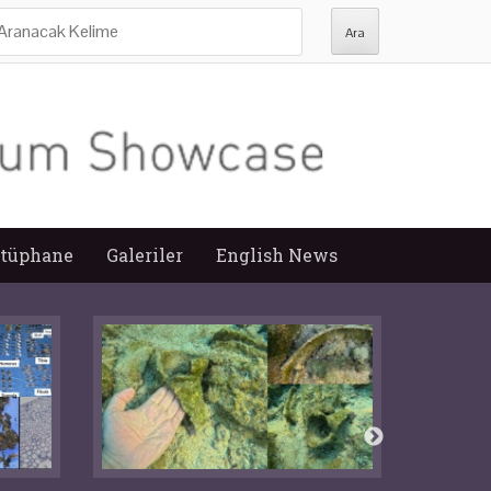
ra:
tüphane
Galeriler
English News