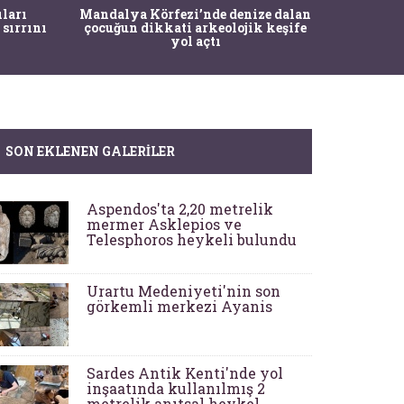
İstanbul
ıları
Mandalya Körfezi’nde denize dalan
Pasapo
 sırrını
çocuğun dikkati arkeolojik keşife
yol açtı
SON EKLENEN GALERILER
Aspendos'ta 2,20 metrelik
mermer Asklepios ve
Telesphoros heykeli bulundu
Urartu Medeniyeti'nin son
görkemli merkezi Ayanis
Sardes Antik Kenti'nde yol
inşaatında kullanılmış 2
metrelik anıtsal heykel