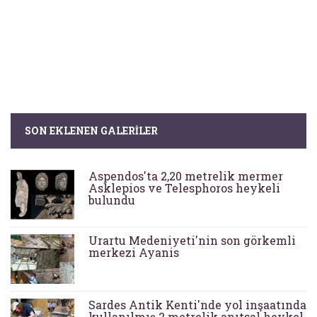
SON EKLENEN GALERILER
Aspendos'ta 2,20 metrelik mermer
Asklepios ve Telesphoros heykeli
bulundu
Urartu Medeniyeti'nin son görkemli
merkezi Ayanis
Sardes Antik Kenti'nde yol inşaatında
kullanılmış 2 metrelik anıtsal heykel