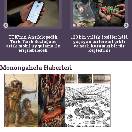
TTK'nın Ansiklopedik
120 bin yıllık fosiller hâlâ
Türk Tarih Sözlüğüne
yaşayan türlere ait çıktı
artık mobil uygulama ile
ve nesli kurumuş bir tür
erişilebilecek
keşfedildi
Monongahela Haberleri