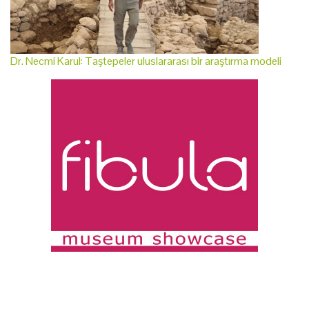
Dr. Necmi Karul: Taştepeler uluslararası bir araştırma modeli