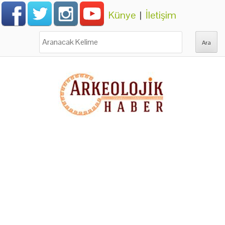
Künye
|
İletişim
Ara: