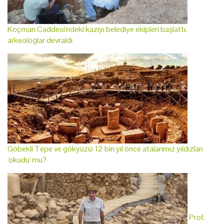
Koçman Caddesi'ndeki kazıyı belediye ekipleri başlattı,
arkeologlar devraldı
Göbekli Tepe ve gökyüzü: 12 bin yıl önce atalarımız yıldızları
'okudu' mu?
Prof.