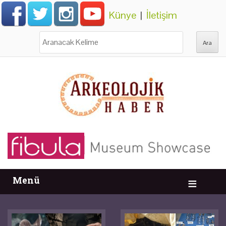
Künye
|
İletişim
Ara:
Menü