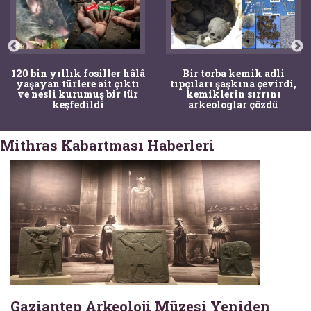
120 bin yıllık fosiller hâlâ
Bir torba kemik adli
yaşayan türlere ait çıktı
tıpçıları şaşkına çevirdi,
ve nesli kurumuş bir tür
kemiklerin sırrını
keşfedildi
arkeologlar çözdü
Mithras Kabartması Haberleri
Gaziantep Arkeoloji Müzesi Yeniden