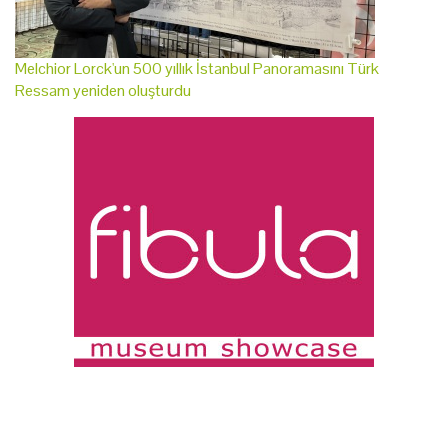
Melchior Lorck'un 500 yıllık İstanbul Panoramasını Türk
Ressam yeniden oluşturdu