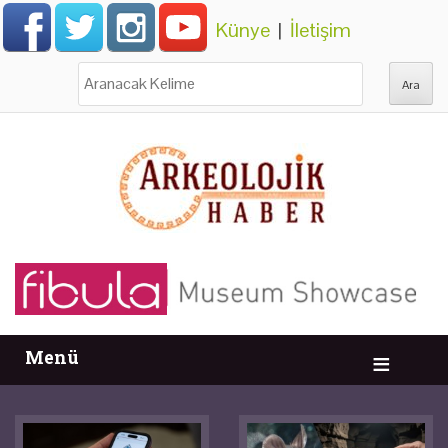
Künye
|
İletişim
Ara:
Menü