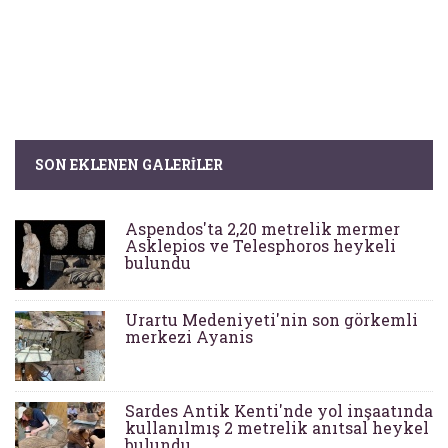
SON EKLENEN GALERILER
Aspendos'ta 2,20 metrelik mermer
Asklepios ve Telesphoros heykeli
bulundu
Urartu Medeniyeti'nin son görkemli
merkezi Ayanis
Sardes Antik Kenti'nde yol inşaatında
kullanılmış 2 metrelik anıtsal heykel
bulundu