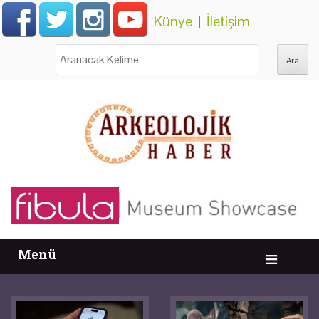
Künye
|
İletişim
Ara:
Menü