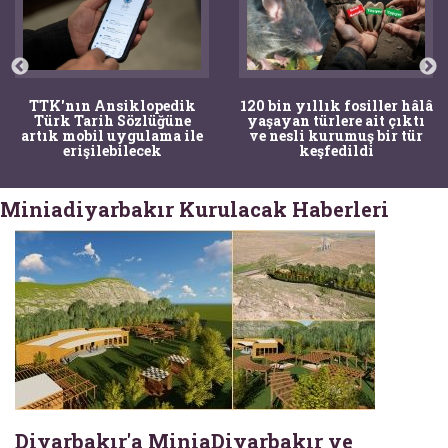
TTK'nın Ansiklopedik
120 bin yıllık fosiller hâlâ
Türk Tarih Sözlüğüne
yaşayan türlere ait çıktı
artık mobil uygulama ile
ve nesli kurumuş bir tür
erişilebilecek
keşfedildi
Miniadiyarbakır Kurulacak Haberleri
Diyarbakır'a MiniaDiyarbakır ve