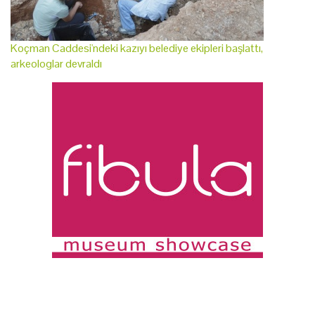
Koçman Caddesi'ndeki kazıyı belediye ekipleri başlattı,
arkeologlar devraldı