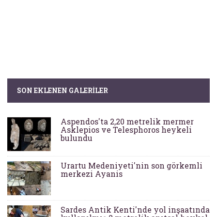
SON EKLENEN GALERILER
Aspendos'ta 2,20 metrelik mermer
Asklepios ve Telesphoros heykeli
bulundu
Urartu Medeniyeti'nin son görkemli
merkezi Ayanis
Sardes Antik Kenti'nde yol inşaatında