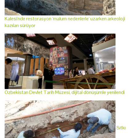
Kalesi'nde restorasyon 'malum nedenlerle' uzarken arkeoloji
kazıları sürüyor
Özbekistan Devlet Tarih Müzesi, dijital dönüşümle yenilendi
Sıtkı