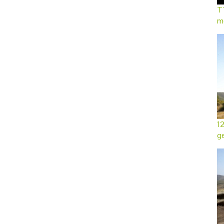
TT
mo
12
ge