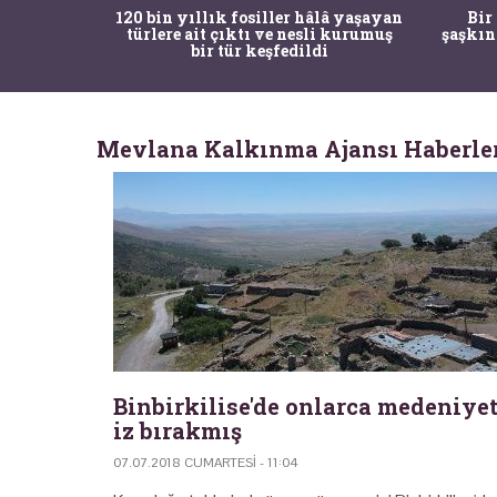
ürk Tarih
120 bin yıllık fosiller hâlâ yaşayan
Bir
gulama ile
türlere ait çıktı ve nesli kurumuş
şaşkın
bir tür keşfedildi
Mevlana Kalkınma Ajansı Haberle
Binbirkilise'de onlarca medeniye
iz bırakmış
07.07.2018 CUMARTESI - 11:04