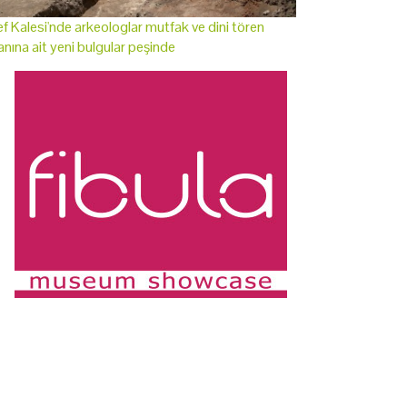
f Kalesi'nde arkeologlar mutfak ve dini tören
anına ait yeni bulgular peşinde