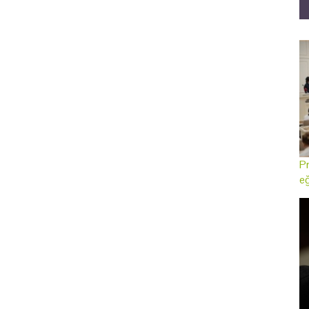
Pr
eğ