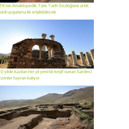
K'nın Ansiklopedik Türk Tarih Sözlüğüne artık
bil uygulama ile erişilebilecek
0 yıldır kazılan her yıl yeni bir keşif sunan Sardes'i
zenler hayran kalıyor