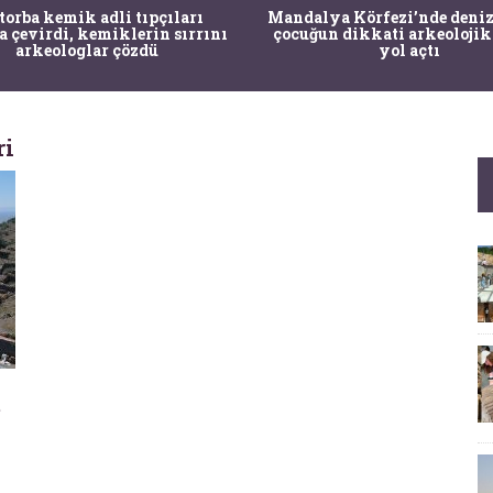
 torba kemik adli tıpçıları
Mandalya Körfezi’nde deniz
a çevirdi, kemiklerin sırrını
çocuğun dikkati arkeolojik
arkeologlar çözdü
yol açtı
ri
t