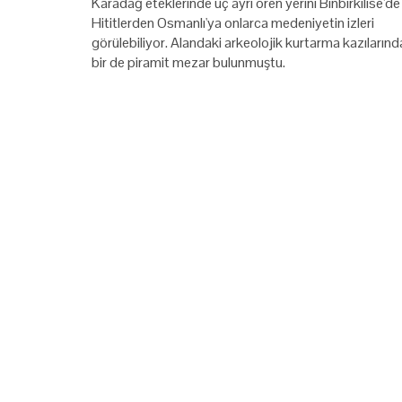
Karadağ eteklerinde üç ayrı ören yerini Binbirkilise'de
Hititlerden Osmanlı'ya onlarca medeniyetin izleri
görülebiliyor. Alandaki arkeolojik kurtarma kazılarınd
bir de piramit mezar bulunmuştu.