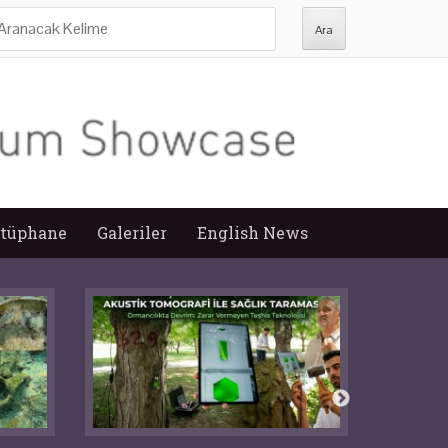
ra:
tüphane
Galeriler
English News