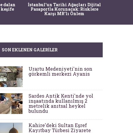
Ma
e dalan
İstanbul'un Tarihi Ağaçları Dijital
Operasy
 keşife
Pasaportla Korunacak: Risklere
M
Karşı MR'lı Önlem
SON EKLENEN GALERILER
Urartu Medeniyeti'nin son
görkemli merkezi Ayanis
Sardes Antik Kenti'nde yol
inşaatında kullanılmış 2
metrelik anıtsal heykel
bulundu
Kahire'deki Sultan Eşref
Kayıtbay Türbesi Ziyarete