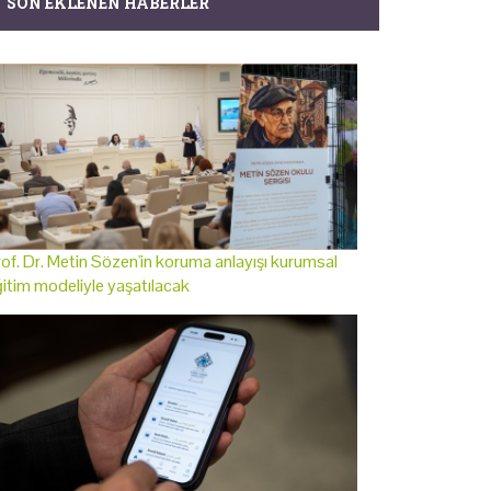
SON EKLENEN HABERLER
of. Dr. Metin Sözen'in koruma anlayışı kurumsal
itim modeliyle yaşatılacak