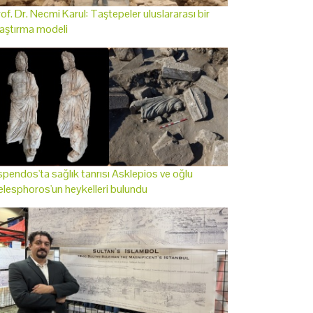
of. Dr. Necmi Karul: Taştepeler uluslararası bir
aştırma modeli
pendos'ta sağlık tanrısı Asklepios ve oğlu
lesphoros'un heykelleri bulundu