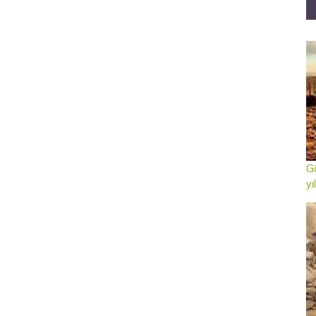
Gö
yı