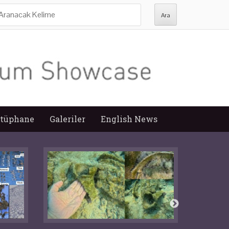
ra:
tüphane
Galeriler
English News