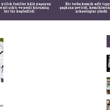
 yıllık fosiller hâlâ yaşayan
Bir torba kemik adli tıpç
re ait çıktı ve nesli kurumuş
şaşkına çevirdi, kemiklerin
bir tür keşfedildi
arkeologlar çözdü
nın