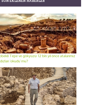
SON EKLENEN HABERLER
bekli Tepe ve gökyüzü: 12 bin yıl önce atalarımız
ldızları 'okudu' mu?