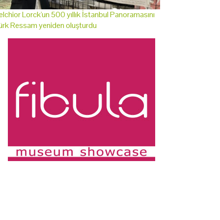
lchior Lorck'un 500 yıllık İstanbul Panoramasını
ürk Ressam yeniden oluşturdu