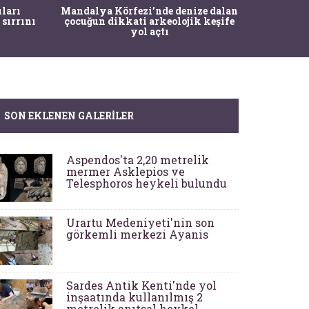
İstanbul
ıları
Mandalya Körfezi’nde denize dalan
Pasapo
 sırrını
çocuğun dikkati arkeolojik keşife
yol açtı
SON EKLENEN GALERILER
Aspendos'ta 2,20 metrelik
mermer Asklepios ve
Telesphoros heykeli bulundu
Urartu Medeniyeti'nin son
görkemli merkezi Ayanis
Sardes Antik Kenti'nde yol
inşaatında kullanılmış 2
metrelik anıtsal heykel