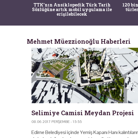
nrısı
TTK'nın Ansiklopedik Türk Tarih
120 bin
horos'un
Sözlüğüne artık mobil uygulama ile
türle
du
erişilebilecek
Mehmet Müezzionoğlu Haberleri
Selimiye Camisi Meydan Projesi
08.06.2017 PERŞEMBE - 15:55
Edirne Belediyesi içinde Yemiş Kapanı Hanı kalıntıları