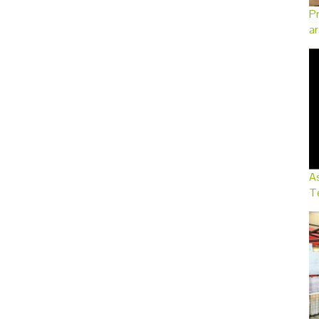
Pr
ar
As
Te