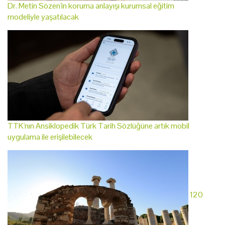
Dr. Metin Sözen'in koruma anlayışı kurumsal eğitim
modeliyle yaşatılacak
TTK'nın Ansiklopedik Türk Tarih Sözlüğüne artık mobil
uygulama ile erişilebilecek
120