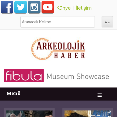
Künye
|
İletişim
Ara:
Menü