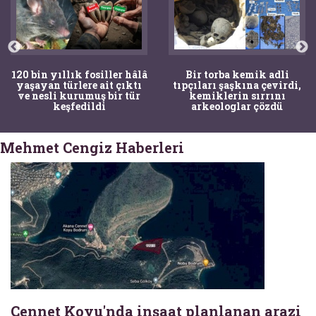
120 bin yıllık fosiller hâlâ
Bir torba kemik adli
yaşayan türlere ait çıktı
tıpçıları şaşkına çevirdi,
ve nesli kurumuş bir tür
kemiklerin sırrını
keşfedildi
arkeologlar çözdü
Mehmet Cengiz Haberleri
Cennet Koyu'nda inşaat planlanan arazi