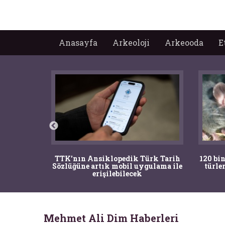
Anasayfa
Arkeoloji
Arkeooda
E
nrısı
TTK'nın Ansiklopedik Türk Tarih
120 bin
horos'un
Sözlüğüne artık mobil uygulama ile
türle
du
erişilebilecek
Mehmet Ali Dim Haberleri