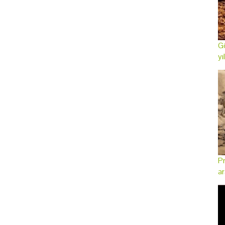
Gö
yı
Pr
ar