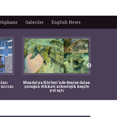
tüphane
Galeriler
English News
İstanbul
ıları
Mandalya Körfezi’nde denize dalan
Pasapo
 sırrını
çocuğun dikkati arkeolojik keşife
yol açtı