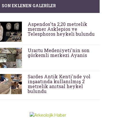
SON EKLENEN GALERILER
Aspendos'ta 2,20 metrelik
mermer Asklepios ve
Telesphoros heykeli bulundu
Urartu Medeniyeti'nin son
görkemli merkezi Ayanis
Sardes Antik Kenti'nde yol
inşaatında kullanılmış 2
metrelik anıtsal heykel
bulundu