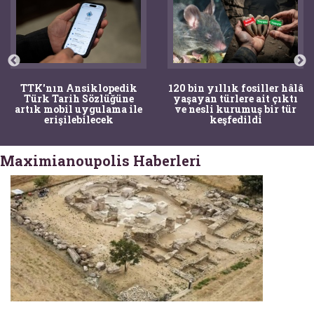
TTK'nın Ansiklopedik
120 bin yıllık fosiller hâlâ
Türk Tarih Sözlüğüne
yaşayan türlere ait çıktı
artık mobil uygulama ile
ve nesli kurumuş bir tür
erişilebilecek
keşfedildi
Maximianoupolis Haberleri