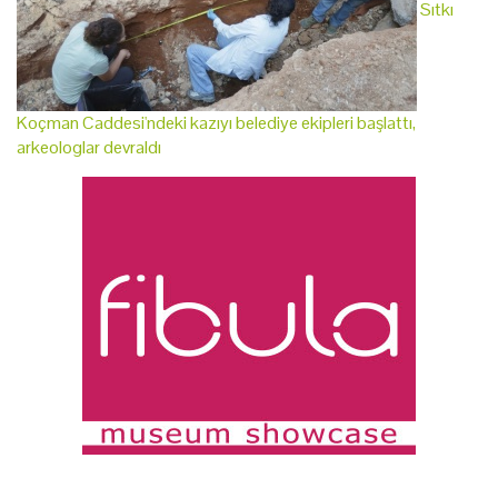
Sıtkı
Koçman Caddesi'ndeki kazıyı belediye ekipleri başlattı,
arkeologlar devraldı