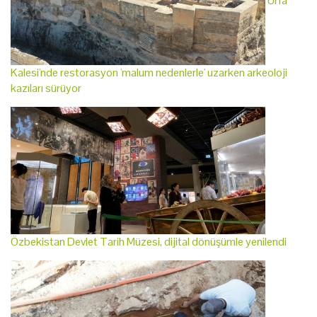
Urfa
Kalesi'nde restorasyon 'malum nedenlerle' uzarken arkeoloji
kazıları sürüyor
Özbekistan Devlet Tarih Müzesi, dijital dönüşümle yenilendi