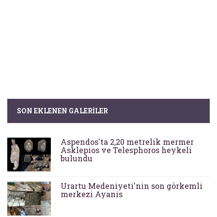
SON EKLENEN GALERILER
Aspendos'ta 2,20 metrelik mermer
Asklepios ve Telesphoros heykeli
bulundu
Urartu Medeniyeti'nin son görkemli
merkezi Ayanis