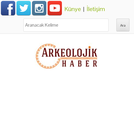
Künye
|
İletişim
Ara: