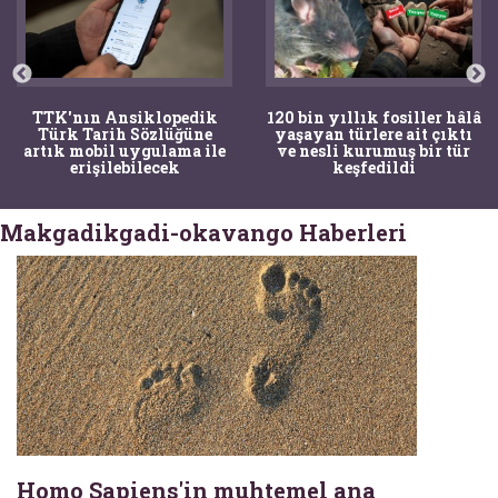
TTK'nın Ansiklopedik
120 bin yıllık fosiller hâlâ
Türk Tarih Sözlüğüne
yaşayan türlere ait çıktı
artık mobil uygulama ile
ve nesli kurumuş bir tür
erişilebilecek
keşfedildi
Makgadikgadi-okavango Haberleri
Homo Sapiens'in muhtemel ana