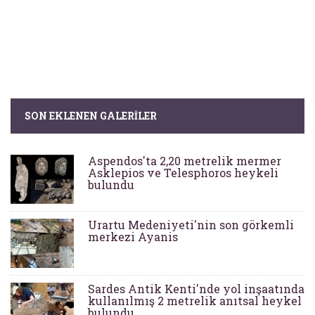
SON EKLENEN GALERILER
Aspendos'ta 2,20 metrelik mermer
Asklepios ve Telesphoros heykeli
bulundu
Urartu Medeniyeti'nin son görkemli
merkezi Ayanis
Sardes Antik Kenti'nde yol inşaatında
kullanılmış 2 metrelik anıtsal heykel
bulundu