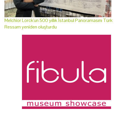
Melchior Lorck'un 500 yıllık İstanbul Panoramasını Türk
Ressam yeniden oluşturdu