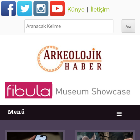
Künye
|
İletişim
Ara:
Menü