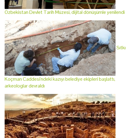
Özbekistan Devlet Tarih Müzesi, dijital dönüşümle yenilendi
Sıtkı
Koçman Caddesi'ndeki kazıyı belediye ekipleri başlattı,
arkeologlar devraldı