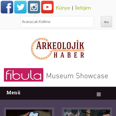
Künye
|
İletişim
Ara:
Menü