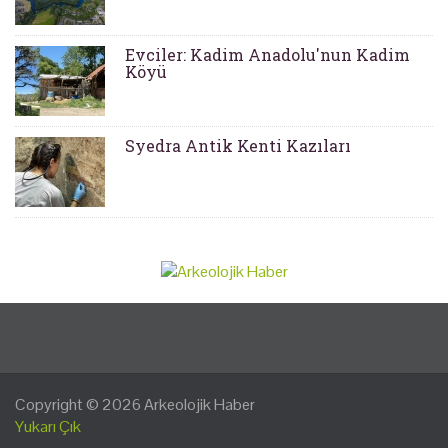
Evciler: Kadim Anadolu'nun Kadim
Köyü
Syedra Antik Kenti Kazıları
Copyright © 2026
Arkeolojik Haber
Yukarı Çık