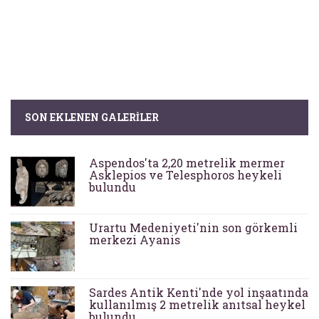
SON EKLENEN GALERILER
Aspendos'ta 2,20 metrelik mermer
Asklepios ve Telesphoros heykeli
bulundu
Urartu Medeniyeti'nin son görkemli
merkezi Ayanis
Sardes Antik Kenti'nde yol inşaatında
kullanılmış 2 metrelik anıtsal heykel
bulundu