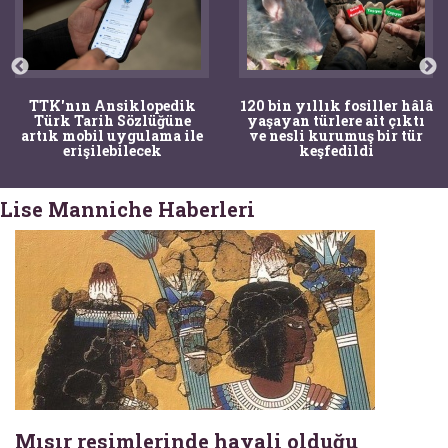
TTK'nın Ansiklopedik
120 bin yıllık fosiller hâlâ
Türk Tarih Sözlüğüne
yaşayan türlere ait çıktı
artık mobil uygulama ile
ve nesli kurumuş bir tür
erişilebilecek
keşfedildi
Lise Manniche Haberleri
Mısır resimlerinde hayali olduğu