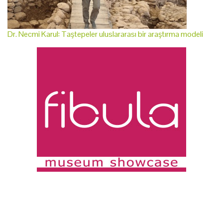
Dr. Necmi Karul: Taştepeler uluslararası bir araştırma modeli