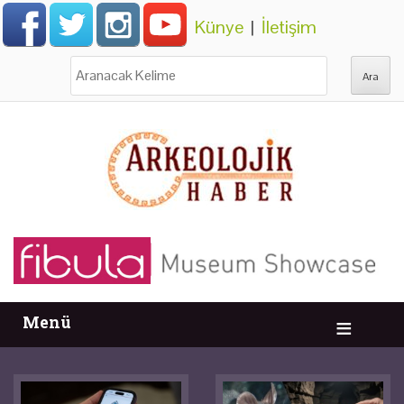
Künye
|
İletişim
Ara:
Menü