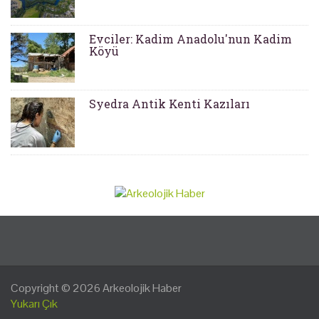
Evciler: Kadim Anadolu'nun Kadim
Köyü
Syedra Antik Kenti Kazıları
Copyright © 2026
Arkeolojik Haber
Yukarı Çık