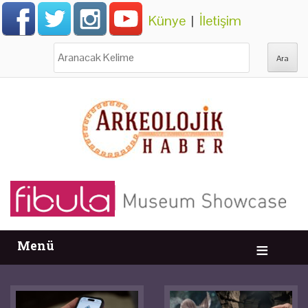
Künye
|
İletişim
Ara:
Menü