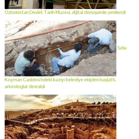
Özbekistan Devlet Tarih Müzesi, dijital dönüşümle yenilendi
Sıtkı
Koçman Caddesi'ndeki kazıyı belediye ekipleri başlattı,
arkeologlar devraldı