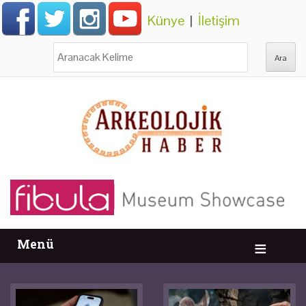
Künye
|
İletişim
Ara:
Menü