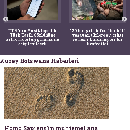
TTK'nın Ansiklopedik
120 bin yıllık fosiller hâlâ
Türk Tarih Sözlüğüne
yaşayan türlere ait çıktı
artık mobil uygulama ile
ve nesli kurumuş bir tür
erişilebilecek
keşfedildi
Kuzey Botswana Haberleri
Homo Sapiens'in muhtemel ana