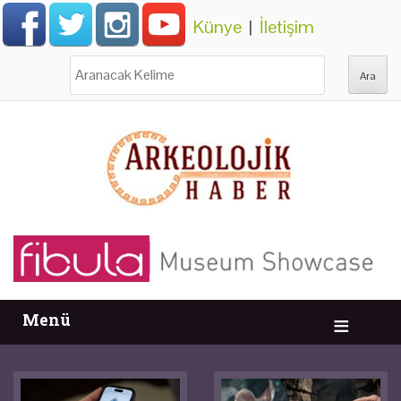
Künye
|
İletişim
Ara:
Menü