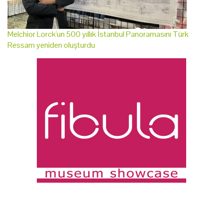
Melchior Lorck'un 500 yıllık İstanbul Panoramasını Türk
Ressam yeniden oluşturdu