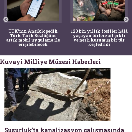
TTK'nın Ansiklopedik
120 bin yıllık fosiller hâlâ
Türk Tarih Sözlüğüne
yaşayan türlere ait çıktı
artık mobil uygulama ile
ve nesli kurumuş bir tür
erişilebilecek
keşfedildi
Kuvayi Milliye Müzesi Haberleri
Susurluk'ta kanalizasyon çalışmasında