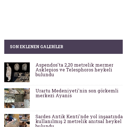
SON EKLENEN GALERILER
Aspendos'ta 2,20 metrelik mermer
Asklepios ve Telesphoros heykeli
bulundu
Urartu Medeniyeti'nin son görkemli
merkezi Ayanis
Sardes Antik Kenti'nde yol inşaatında
kullanılmış 2 metrelik anıtsal heykel
bulundu