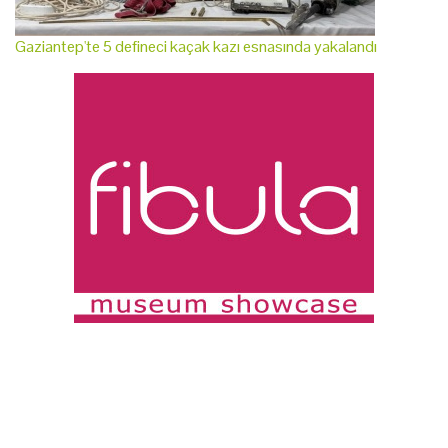
Gaziantep'te 5 defineci kaçak kazı esnasında yakalandı