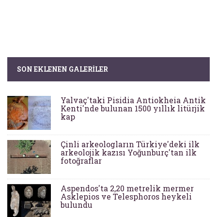
SON EKLENEN GALERILER
Yalvaç'taki Pisidia Antiokheia Antik
Kenti'nde bulunan 1500 yıllık litürjik
kap
Çinli arkeologların Türkiye'deki ilk
arkeolojik kazısı Yoğunburç'tan ilk
fotoğraflar
Aspendos'ta 2,20 metrelik mermer
Asklepios ve Telesphoros heykeli
bulundu