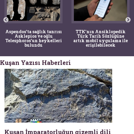
Aspendos'ta sağlık tanrısı
TTK'nın Ansiklopedik
Asklepios ve oğlu
Türk Tarih Sözlüğüne
Telesphoros'un heykelleri
artık mobil uygulama ile
bulundu
erişilebilecek
Kuşan Yazısı Haberleri
Kuşan İmparatorluğun gizemli dili