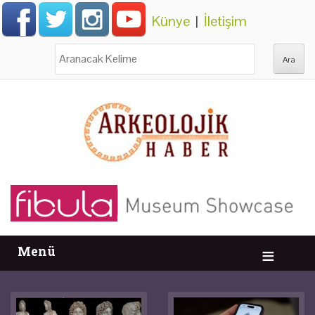
Künye
|
İletişim
Ara:
Menü