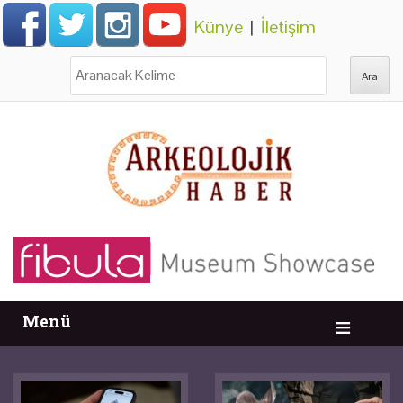
Künye
|
İletişim
Ara:
Menü