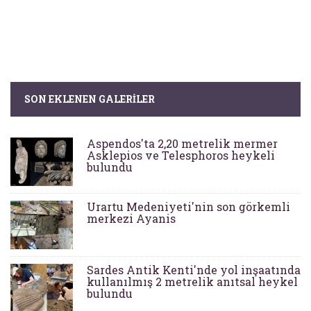
SON EKLENEN GALERILER
Aspendos'ta 2,20 metrelik mermer
Asklepios ve Telesphoros heykeli
bulundu
Urartu Medeniyeti'nin son görkemli
merkezi Ayanis
Sardes Antik Kenti'nde yol inşaatında
kullanılmış 2 metrelik anıtsal heykel
bulundu