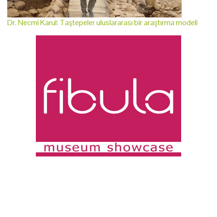
Dr. Necmi Karul: Taştepeler uluslararası bir araştırma modeli