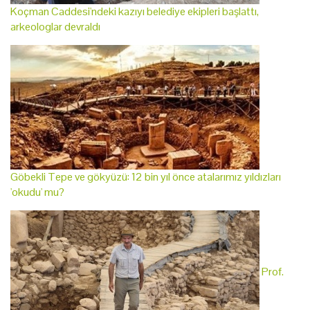
Koçman Caddesi'ndeki kazıyı belediye ekipleri başlattı,
arkeologlar devraldı
Göbekli Tepe ve gökyüzü: 12 bin yıl önce atalarımız yıldızları
'okudu' mu?
Prof.