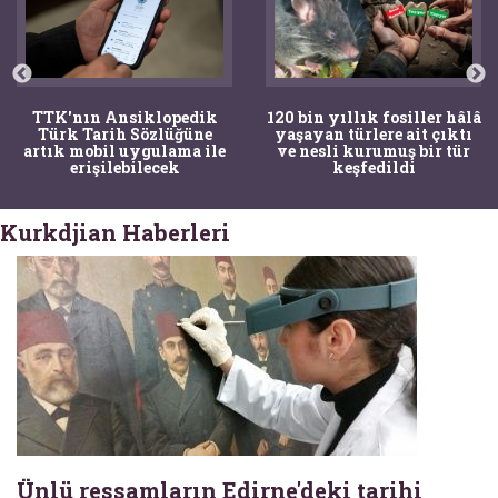
TTK'nın Ansiklopedik
120 bin yıllık fosiller hâlâ
Türk Tarih Sözlüğüne
yaşayan türlere ait çıktı
artık mobil uygulama ile
ve nesli kurumuş bir tür
erişilebilecek
keşfedildi
Kurkdjian Haberleri
Ünlü ressamların Edirne'deki tarihi