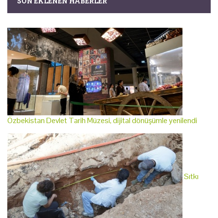
SON EKLENEN HABERLER
Özbekistan Devlet Tarih Müzesi, dijital dönüşümle yenilendi
Sıtkı