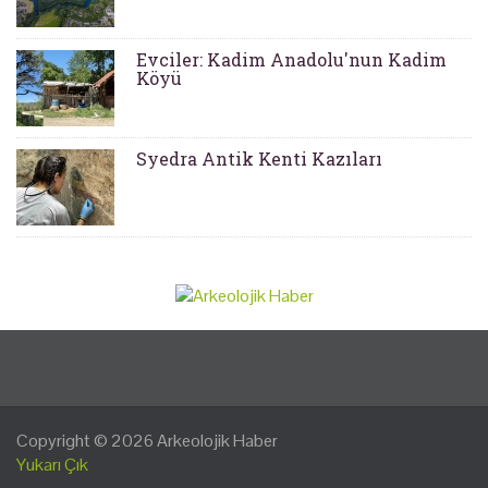
Evciler: Kadim Anadolu'nun Kadim
Köyü
Syedra Antik Kenti Kazıları
Copyright © 2026
Arkeolojik Haber
Yukarı Çık