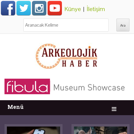
Künye
|
İletişim
Ara:
Menü