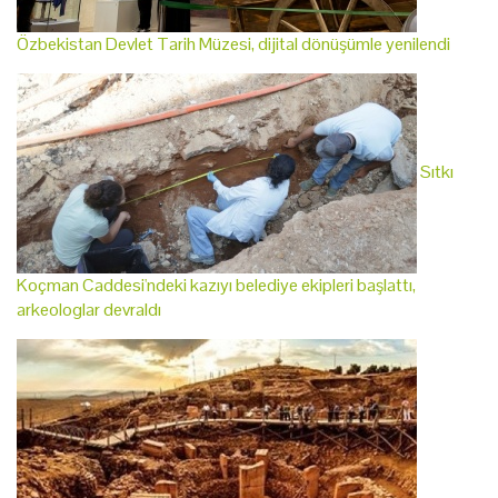
Özbekistan Devlet Tarih Müzesi, dijital dönüşümle yenilendi
Sıtkı
Koçman Caddesi'ndeki kazıyı belediye ekipleri başlattı,
arkeologlar devraldı