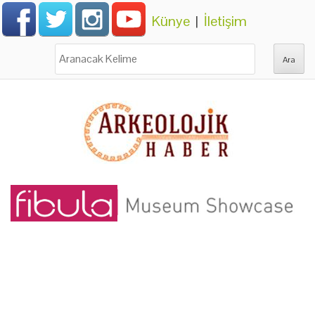
Künye
|
İletişim
Ara: