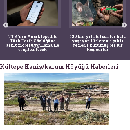
TTK'nın Ansiklopedik
120 bin yıllık fosiller hâlâ
Türk Tarih Sözlüğüne
yaşayan türlere ait çıktı
artık mobil uygulama ile
ve nesli kurumuş bir tür
erişilebilecek
keşfedildi
Kültepe Kaniş/karum Höyüğü Haberleri