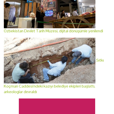
Özbekistan Devlet Tarih Müzesi, dijital dönüşümle yenilendi
Sıtkı
Koçman Caddesi'ndeki kazıyı belediye ekipleri başlattı,
arkeologlar devraldı