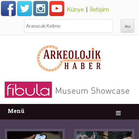
Künye
|
İletişim
Ara:
Menü