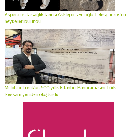
Aspendos'ta sağlık tanrısı Asklepios ve oğlu Telesphoros'un
heykelleri bulundu
Melchior Lorck'un 500 yıllık İstanbul Panoramasını Türk
Ressam yeniden oluşturdu