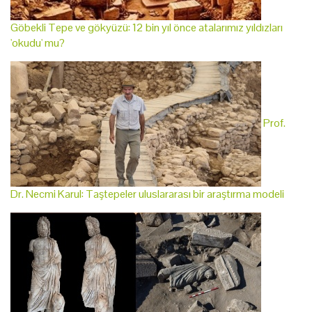
Göbekli Tepe ve gökyüzü: 12 bin yıl önce atalarımız yıldızları
'okudu' mu?
Prof.
Dr. Necmi Karul: Taştepeler uluslararası bir araştırma modeli