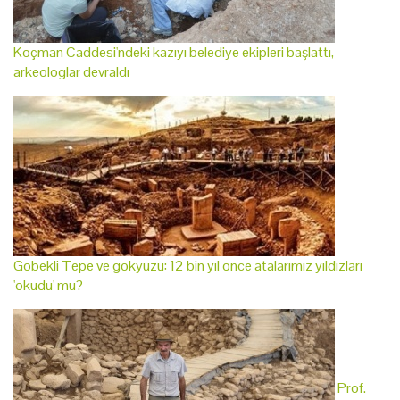
Koçman Caddesi'ndeki kazıyı belediye ekipleri başlattı,
arkeologlar devraldı
Göbekli Tepe ve gökyüzü: 12 bin yıl önce atalarımız yıldızları
'okudu' mu?
Prof.