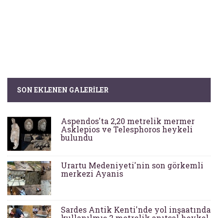
SON EKLENEN GALERILER
Aspendos'ta 2,20 metrelik mermer
Asklepios ve Telesphoros heykeli
bulundu
Urartu Medeniyeti'nin son görkemli
merkezi Ayanis
Sardes Antik Kenti'nde yol inşaatında
kullanılmış 2 metrelik anıtsal heykel