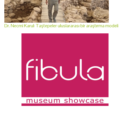
Dr. Necmi Karul: Taştepeler uluslararası bir araştırma modeli