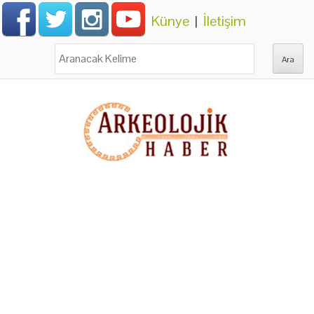
Künye
|
İletişim
Ara: