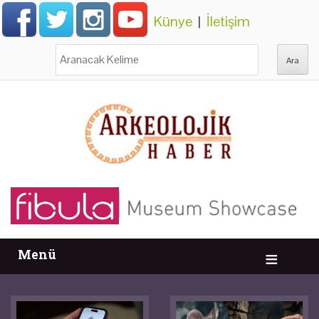
Künye
|
İletişim
Ara:
Menü