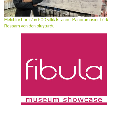
Melchior Lorck'un 500 yıllık İstanbul Panoramasını Türk
Ressam yeniden oluşturdu