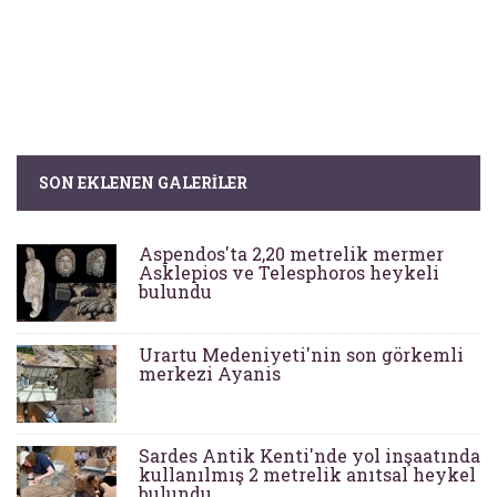
SON EKLENEN GALERILER
Aspendos'ta 2,20 metrelik mermer
Asklepios ve Telesphoros heykeli
bulundu
Urartu Medeniyeti'nin son görkemli
merkezi Ayanis
Sardes Antik Kenti'nde yol inşaatında
kullanılmış 2 metrelik anıtsal heykel
bulundu