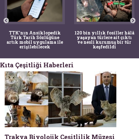
TTK'nın Ansiklopedik
120 bin yıllık fosiller hâlâ
Türk Tarih Sözlüğüne
yaşayan türlere ait çıktı
artık mobil uygulama ile
ve nesli kurumuş bir tür
erişilebilecek
keşfedildi
Kıta Çeşitliği Haberleri
Trakya Biyolojik Çeşitlilik Müzesi