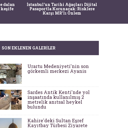
Ma
e dalan
İstanbul'un Tarihi Ağaçları Dijital
Operasy
 keşife
Pasaportla Korunacak: Risklere
M
Karşı MR'lı Önlem
SON EKLENEN GALERILER
Urartu Medeniyeti'nin son
görkemli merkezi Ayanis
Sardes Antik Kenti'nde yol
inşaatında kullanılmış 2
metrelik anıtsal heykel
bulundu
Kahire'deki Sultan Eşref
Kayıtbay Türbesi Ziyarete