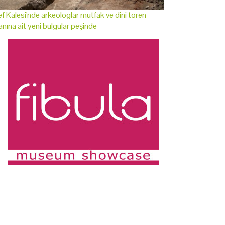
f Kalesi'nde arkeologlar mutfak ve dini tören
anına ait yeni bulgular peşinde