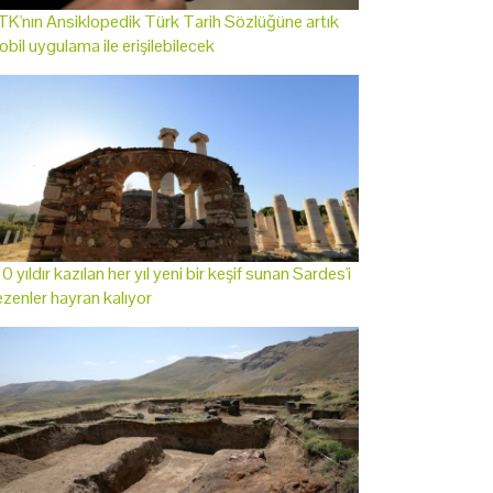
K'nın Ansiklopedik Türk Tarih Sözlüğüne artık
bil uygulama ile erişilebilecek
0 yıldır kazılan her yıl yeni bir keşif sunan Sardes'i
zenler hayran kalıyor