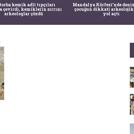
 torba kemik adli tıpçıları
Mandalya Körfezi’nde deniz
a çevirdi, kemiklerin sırrını
çocuğun dikkati arkeolojik
arkeologlar çözdü
yol açtı
i