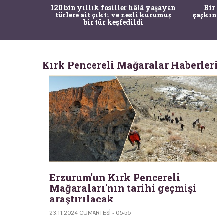
ürk Tarih
120 bin yıllık fosiller hâlâ yaşayan
Bir
gulama ile
türlere ait çıktı ve nesli kurumuş
şaşkın
bir tür keşfedildi
Kırk Pencereli Mağaralar Haberler
Erzurum'un Kırk Pencereli
Mağaraları'nın tarihi geçmişi
araştırılacak
23.11.2024 CUMARTESI - 05:56