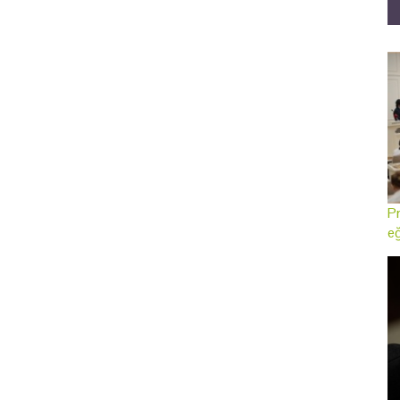
Pr
eğ