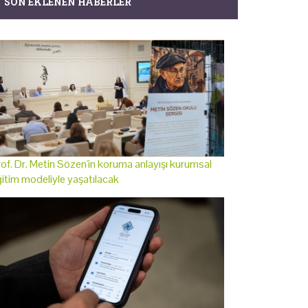
SON EKLENEN HABERLER
of. Dr. Metin Sözen'in koruma anlayışı kurumsal
itim modeliyle yaşatılacak