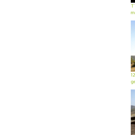
TT
mo
12
ge