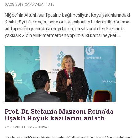
07.08.2019 ÇARŞAMBA - 13:13
Niğde'nin Altunhisar ilçesine bağlı Yeşilyurt köyü yakınlarındaki
Kınık Höyük'te geçen sene ortaya çıkarılan Helenistik döneme
ait tapınağın yanındaki meydanda, bu yıl yürütülen kazılarda
yaklaşık 2 bin yıllık mermerden yapılmış iki kartal heykeli…
Prof. Dr. Stefania Mazzoni Roma'da
Uşaklı Höyük kazılarını anlattı
26.10.2018 CUMA - 00:54
Türkiye’nin Roma Büyükelçiliği Kültür ve Tanıtma Müşavirliğinin,