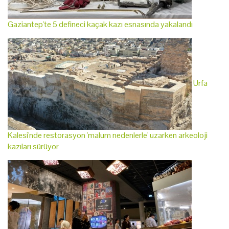
Gaziantep'te 5 defineci kaçak kazı esnasında yakalandı
Urfa
Kalesi'nde restorasyon 'malum nedenlerle' uzarken arkeoloji
kazıları sürüyor