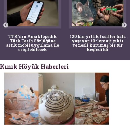
TTK'nın Ansiklopedik
120 bin yıllık fosiller hâlâ
Türk Tarih Sözlüğüne
yaşayan türlere ait çıktı
artık mobil uygulama ile
ve nesli kurumuş bir tür
erişilebilecek
keşfedildi
Kınık Höyük Haberleri