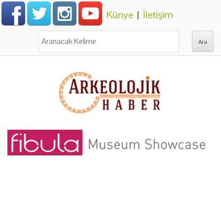
Künye
|
İletişim
Ara: