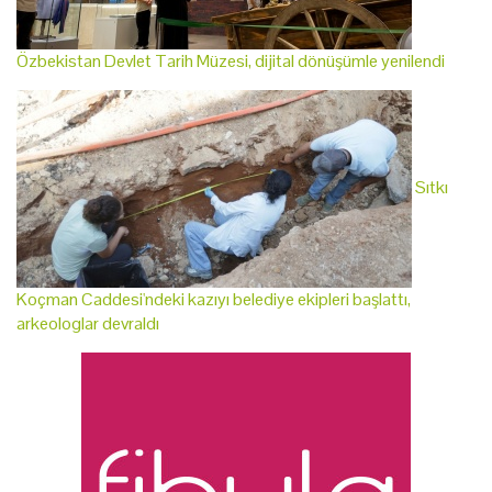
Özbekistan Devlet Tarih Müzesi, dijital dönüşümle yenilendi
Sıtkı
Koçman Caddesi'ndeki kazıyı belediye ekipleri başlattı,
arkeologlar devraldı