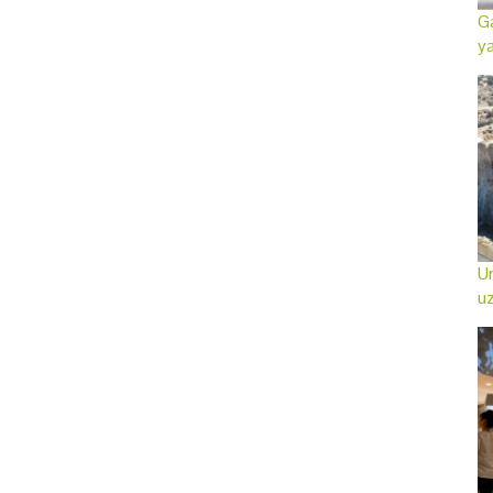
Ga
ya
Ur
uz