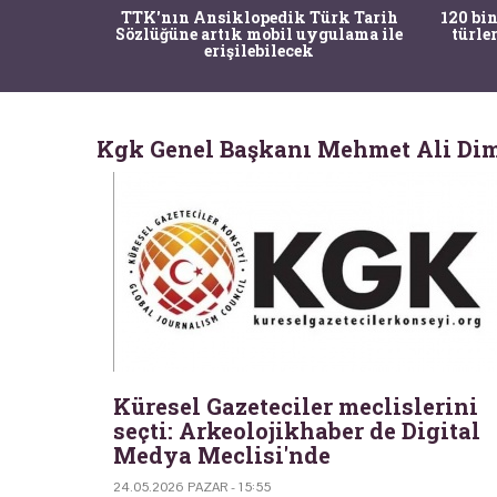
nrısı
TTK'nın Ansiklopedik Türk Tarih
120 bin
horos'un
Sözlüğüne artık mobil uygulama ile
türle
du
erişilebilecek
Kgk Genel Başkanı Mehmet Ali Dim
Küresel Gazeteciler meclislerini
seçti: Arkeolojikhaber de Digital
Medya Meclisi'nde
24.05.2026 PAZAR - 15:55