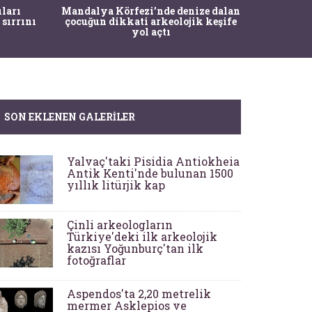
İstanbul
ıları
Mandalya Körfezi’nde denize dalan
Pasapo
 sırrını
çocuğun dikkati arkeolojik keşife
yol açtı
SON EKLENEN GALERILER
Yalvaç'taki Pisidia Antiokheia
Antik Kenti'nde bulunan 1500
yıllık litürjik kap
Çinli arkeologların
Türkiye'deki ilk arkeolojik
kazısı Yoğunburç'tan ilk
fotoğraflar
Aspendos'ta 2,20 metrelik
mermer Asklepios ve