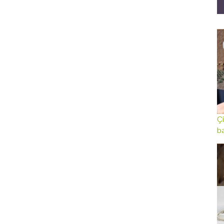
Çi
ba