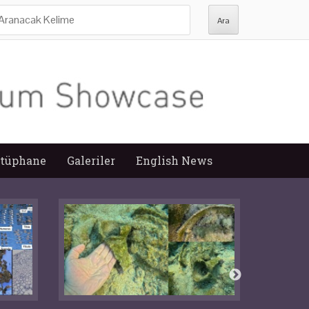
ra:
tüphane
Galeriler
English News