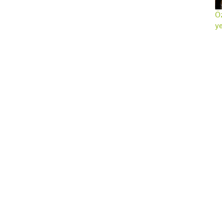
Öz
ye