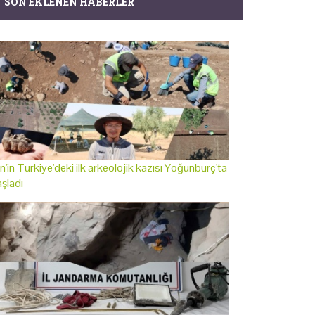
SON EKLENEN HABERLER
n'in Türkiye'deki ilk arkeolojik kazısı Yoğunburç'ta
şladı