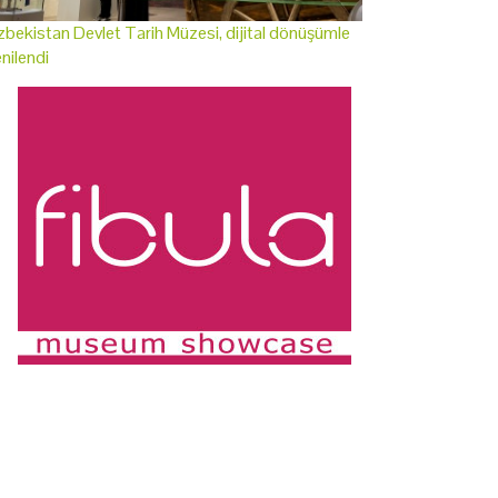
bekistan Devlet Tarih Müzesi, dijital dönüşümle
nilendi