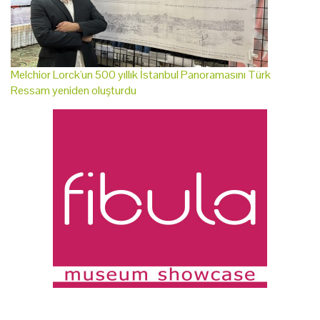
Melchior Lorck'un 500 yıllık İstanbul Panoramasını Türk
Ressam yeniden oluşturdu