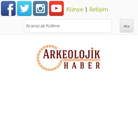
Künye
|
İletişim
Ara: