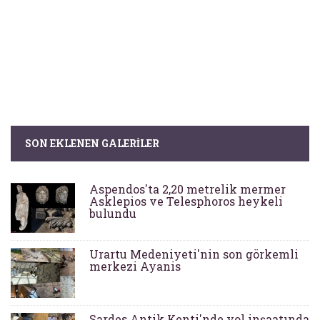
SON EKLENEN GALERILER
Aspendos'ta 2,20 metrelik mermer
Asklepios ve Telesphoros heykeli
bulundu
Urartu Medeniyeti'nin son görkemli
merkezi Ayanis
Sardes Antik Kenti'nde yol inşaatında