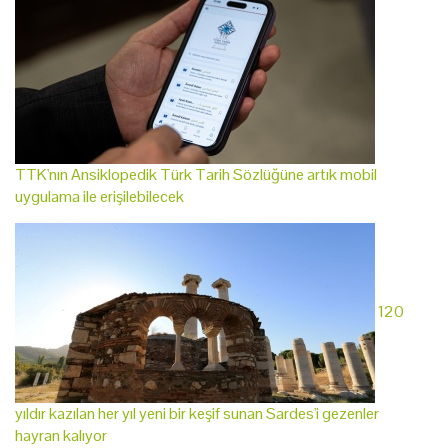
TTK'nın Ansiklopedik Türk Tarih Sözlüğüne artık mobil
uygulama ile erişilebilecek
120
yıldır kazılan her yıl yeni bir keşif sunan Sardes'i gezenler
hayran kalıyor