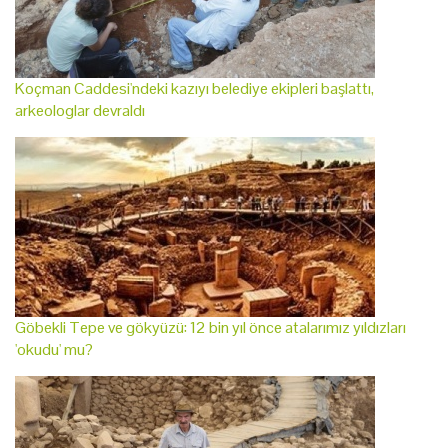
Koçman Caddesi'ndeki kazıyı belediye ekipleri başlattı,
arkeologlar devraldı
Göbekli Tepe ve gökyüzü: 12 bin yıl önce atalarımız yıldızları
'okudu' mu?