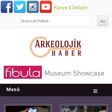
Künye
|
İletişim
Ara:
Menü