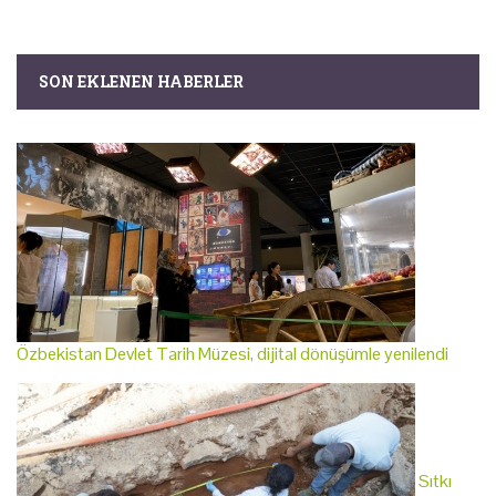
SON EKLENEN HABERLER
Özbekistan Devlet Tarih Müzesi, dijital dönüşümle yenilendi
Sıtkı