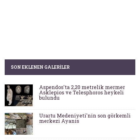
SON EKLENEN GALERILER
Aspendos'ta 2,20 metrelik mermer
Asklepios ve Telesphoros heykeli
bulundu
Urartu Medeniyeti'nin son görkemli
merkezi Ayanis