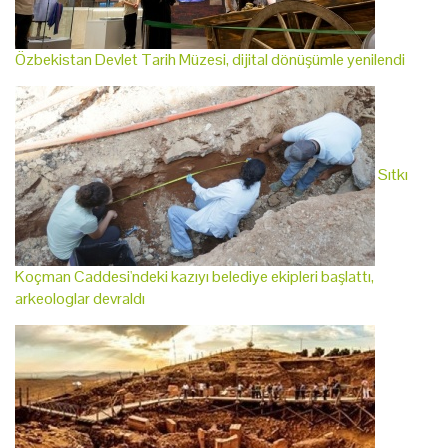
Özbekistan Devlet Tarih Müzesi, dijital dönüşümle yenilendi
Sıtkı
Koçman Caddesi'ndeki kazıyı belediye ekipleri başlattı,
arkeologlar devraldı