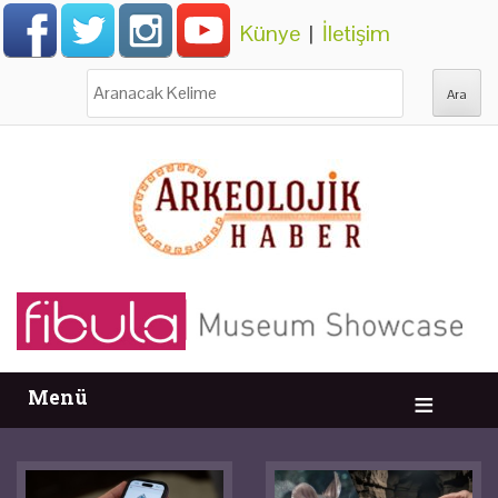
Künye
|
İletişim
Ara:
Menü