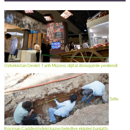
Özbekistan Devlet Tarih Müzesi, dijital dönüşümle yenilendi
Sıtkı
Koçman Caddesi'ndeki kazıyı belediye ekipleri başlattı,