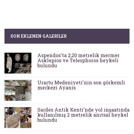
SON EKLENEN GALERILER
Aspendos'ta 2,20 metrelik mermer
Asklepios ve Telesphoros heykeli
bulundu
Urartu Medeniyeti'nin son görkemli
merkezi Ayanis
Sardes Antik Kenti'nde yol inşaatında
kullanılmış 2 metrelik anıtsal heykel
bulundu