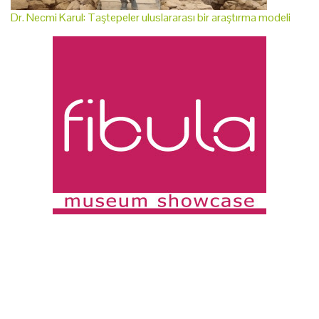
Dr. Necmi Karul: Taştepeler uluslararası bir araştırma modeli