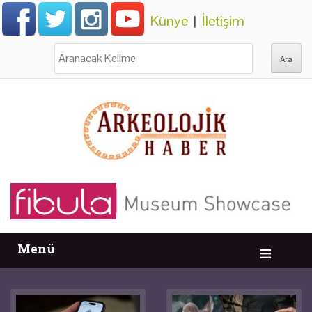
Künye
|
İletişim
Ara:
Menü