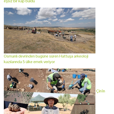
eşsiz bir kap buldu
Osmanlı devrinden bugüne süren Hattuşa arkeoloji
kazılarında 5 ülke emek veriyor
Çin'in