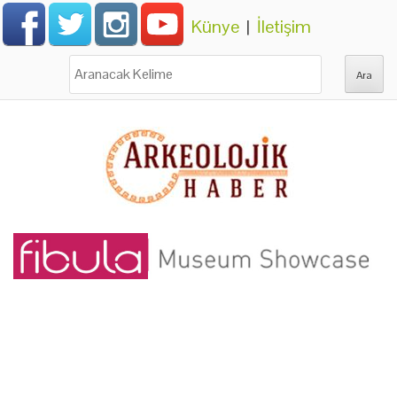
Künye
|
İletişim
Ara: